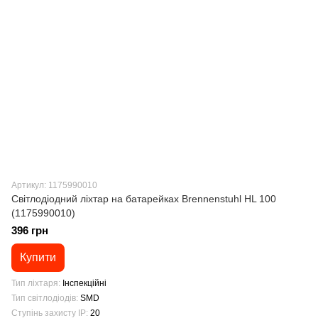
Артикул: 1175990010
Світлодіодний ліхтар на батарейках Brennenstuhl HL 100
(1175990010)
396 грн
Купити
Тип ліхтаря
Інспекційні
Тип світлодіодів
SMD
Ступінь захисту IP
20