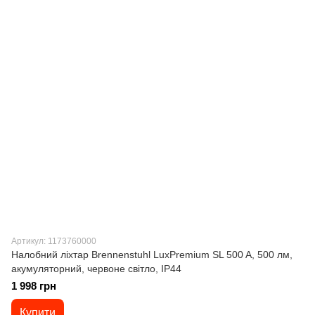
Артикул: 1173760000
Налобний ліхтар Brennenstuhl LuxPremium SL 500 A, 500 лм,
акумуляторний, червоне світло, IP44
1 998 грн
Купити