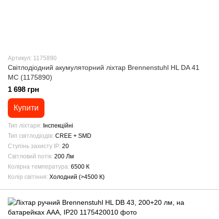
Артикул: 1175890
Світлодіодний акумуляторний ліхтар Brennenstuhl HL DA 41
MC (1175890)
1 698 грн
Купити
Тип ліхтаря
Інспекційні
Тип світлодіодів
CREE + SMD
Ступінь захисту IP
20
Світловий потік
200 Лм
Колірна температура
6500 К
Колір світіння
Холодний (>4500 К)