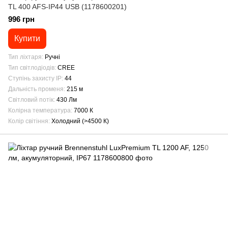
TL 400 AFS-IP44 USB (1178600201)
996 грн
Купити
Тип ліхтаря
Ручні
Тип світлодіодів
CREE
Ступінь захисту IP
44
Дальність променя
215 м
Світловий потік
430 Лм
Колірна температура
7000 К
Колір світіння
Холодний (>4500 К)