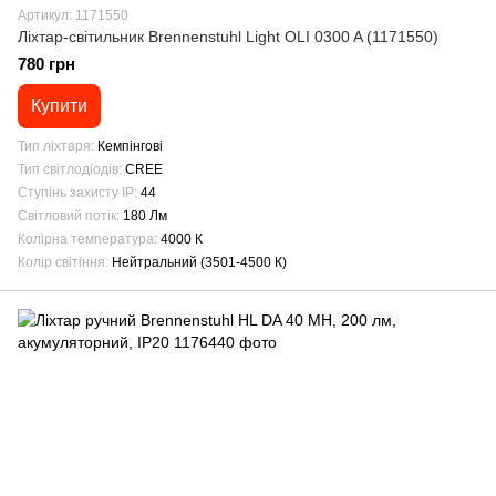
Артикул: 1171550
Ліхтар-світильник Brennenstuhl Light OLI 0300 A (1171550)
780 грн
Купити
Тип ліхтаря
Кемпінгові
Тип світлодіодів
CREE
Ступінь захисту IP
44
Світловий потік
180 Лм
Колірна температура
4000 К
Колір світіння
Нейтральний (3501-4500 К)