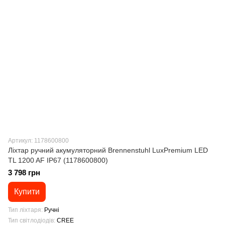
Артикул: 1178600800
Ліхтар ручний акумуляторний Brennenstuhl LuxPremium LED
TL 1200 AF IP67 (1178600800)
3 798 грн
Купити
Тип ліхтаря
Ручні
Тип світлодіодів
CREE