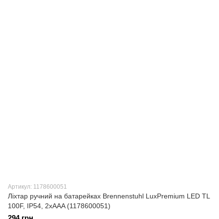
Артикул: 1178600051
Ліхтар ручний на батарейках Brennenstuhl LuxPremium LED TL
100F, IP54, 2хAAA (1178600051)
294 грн