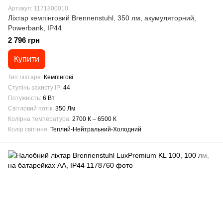
Артикул: 1171800010
Ліхтар кемпінговий Brennenstuhl, 350 лм, акумуляторний,
Powerbank, IP44
2 796 грн
Купити
Тип ліхтаря
Кемпінгові
Ступінь захисту IP
44
Потужність
6 Вт
Світловий потік
350 Лм
Колірна температура
2700 К – 6500 К
Колір світіння
Теплий-Нейтральний-Холодний