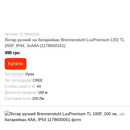
Артикул: 1178600161
Ліхтар ручний на батарейках Brennenstuhl LuxPremium LED TL
250F, IP44, 3хAAA (1178600161)
498 грн
Купити
Тип ліхтаря
Ручні
Тип світлодіодів
CREE
Ступінь захисту IP
44
Дальність променя
160 м
Світловий потік
250 Лм