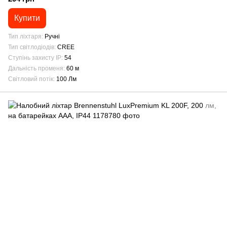
Купити
Тип ліхтаря
Ручні
Тип світлодіодів
CREE
Ступінь захисту IP
54
Дальність променя
60 м
Світловий потік
100 Лм