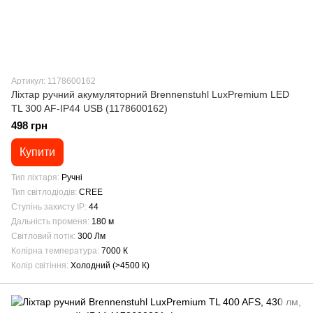
Артикул: 1178600162
Ліхтар ручний акумуляторний Brennenstuhl LuxPremium LED
TL 300 AF-IP44 USB (1178600162)
498 грн
Купити
Тип ліхтаря
Ручні
Тип світлодіодів
CREE
Ступінь захисту IP
44
Дальність променя
180 м
Світловий потік
300 Лм
Колірна температура
7000 К
Колір світіння
Холодний (>4500 К)