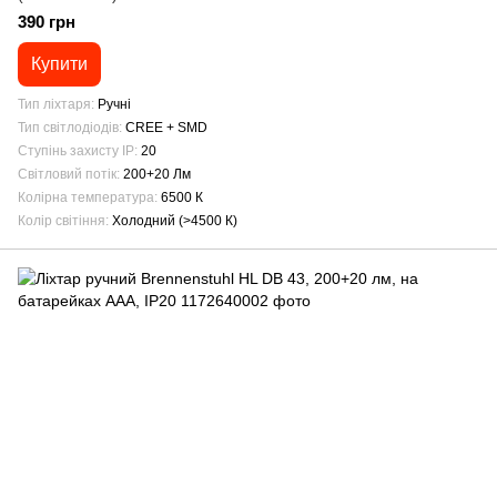
390 грн
Купити
Тип ліхтаря
Ручні
Тип світлодіодів
CREE + SMD
Ступінь захисту IP
20
Світловий потік
200+20 Лм
Колірна температура
6500 К
Колір світіння
Холодний (>4500 К)