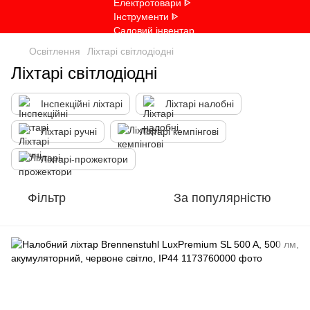
Освітлення
Ліхтарі світлодіодні
Ліхтарі світлодіодні
Інспекційні ліхтарі
Ліхтарі налобні
Ліхтарі ручні
Ліхтарі кемпінгові
Ліхтарі-прожектори
Фільтр
За популярністю