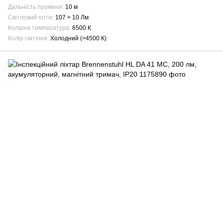
Дальність променя
10 м
Світловий потік
107 + 10 Лм
Колірна температура
6500 К
Колір світіння
Холодний (>4500 К)