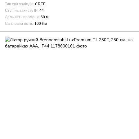
Тип світлодіодів
CREE
Ступінь захисту IP
44
Дальність променя
60 м
Світловий потік
100 Лм