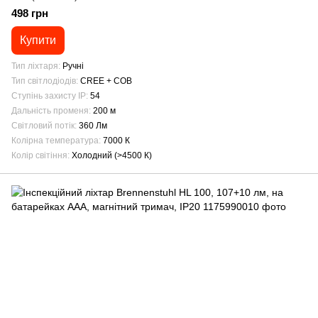
498 грн
Купити
Тип ліхтаря
Ручні
Тип світлодіодів
CREE + COB
Ступінь захисту IP
54
Дальність променя
200 м
Світловий потік
360 Лм
Колірна температура
7000 К
Колір світіння
Холодний (>4500 К)