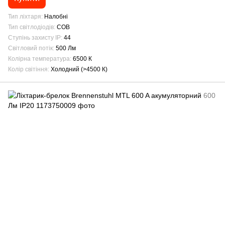
Тип ліхтаря
Налобні
Тип світлодіодів
COB
Ступінь захисту IP
44
Світловий потік
500 Лм
Колірна температура
6500 К
Колір світіння
Холодний (>4500 К)