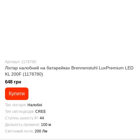
Артикул: 1178780
Ліхтар налобний на батарейках Brennenstuhl LuxPremium LED
KL 200F (1178780)
648 грн
Купити
Тип ліхтаря
Налобні
Тип світлодіодів
CREE
Ступінь захисту IP
44
Дальність променя
100 м
Світловий потік
200 Лм