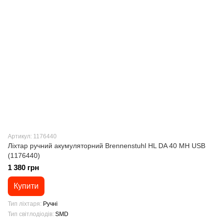
Артикул: 1176440
Ліхтар ручний акумуляторний Brennenstuhl HL DA 40 MH USB
(1176440)
1 380 грн
Купити
Тип ліхтаря
Ручні
Тип світлодіодів
SMD