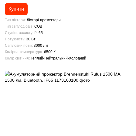
Купити
Тип ліхтаря
Ліхтарі-прожектори
Тип світлодіодів
COB
Ступінь захисту IP
65
Потужність
30 Вт
Світловий потік
3000 Лм
Колірна температура
6500 К
Колір світіння
Теплий-Нейтральний-Холодний