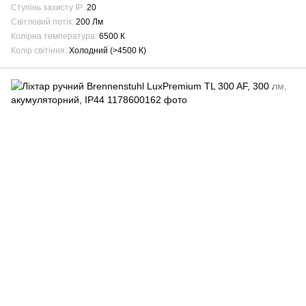
Ступінь захисту IP
20
Світловий потік
200 Лм
Колірна температура
6500 К
Колір світіння
Холодний (>4500 К)