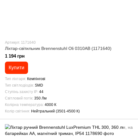
Артикул: 1171640
Ліхтар-світильник Brennenstuhl Oli 0310AB (1171640)
1 194 грн
Купити
Тип ліхтаря
Кемпінгові
Тип світлодіодів
SMD
Ступінь захисту IP
44
Світловий потік
350 Лм
Колірна температура
4000 К
Колір світіння
Нейтральний (3501-4500 К)