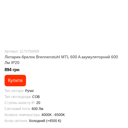
Артикул: 1173750009
Ліхтарик-брелок Brennenstuhl MTL 600 A акумуляторний 600
Лм IP20
894 грн
Купити
Тип ліхтаря
Ручні
Тип світлодіодів
COB
Ступінь захисту IP
20
Світловий потік
600 Лм
Колірна температура
4000K - 6500K
Колір світіння
Холодний (>4500 К)