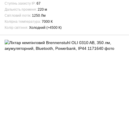
Ступінь захисту IP
67
Дальність променя
220 м
Світловий потік
1250 Лм
Колірна температура
7000 К
Колір світіння
Холодний (>4500 К)