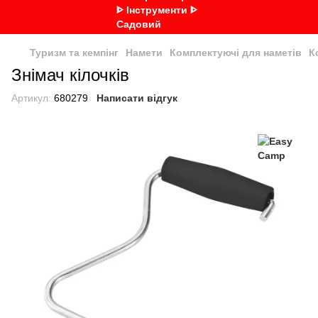
Туризм та кемпінг
Намети
Комплектуючі для наметів
К
Знімач кілочків
Артикул:
680279
Написати відгук