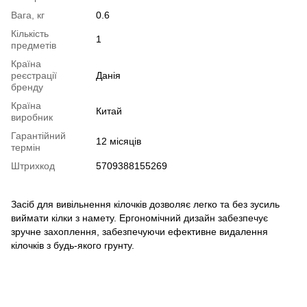
Вага, кг
0.6
Кількість
1
предметів
Країна
реєстрації
Данія
бренду
Країна
Китай
виробник
Гарантійний
12 місяців
термін
Штрихкод
5709388155269
Засіб для вивільнення кілочків дозволяє легко та без зусиль
виймати кілки з намету. Ергономічний дизайн забезпечує
зручне захоплення, забезпечуючи ефективне видалення
кілочків з будь-якого грунту.