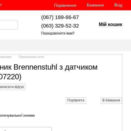
!
Бажання
Вхід
Порівняння
(067) 189-66-67
Мій кошик
(063) 329-52-32
Передзвонити вам?
тильники
Світильники нічні
ник Brennenstuhl з датчиком
507220)
аписати відгук
Порівняти
В бажання
опичувальної знижки