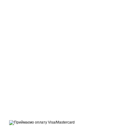
© ЕКСПЕРТ-МАРКЕТ – ОФІЦІЙНИЙ ПРЕДСТАВНИК
OUTWELL, EASY CAMP, BRENNENSTUHL, KREATOR,
TELESTEPS, DRABEST В УКРАЇНІ
Приймаємо до оплати
Мобільна версія