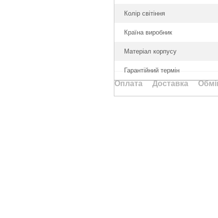
Колір світіння
Країна виробник
Матеріал корпусу
Гарантійний термін
Оплата
Доставка
Обмі
Каталог
Клієнтам
Туризм та кемпінг
Вхід до кабінету
Дім та сад
Каталог
Ручний інструмент
Оплата і доставка
Електротовари
Обмін та повернення
Акумуляторний інструмент
Контакти
Освітлення
Відгуки про магазин