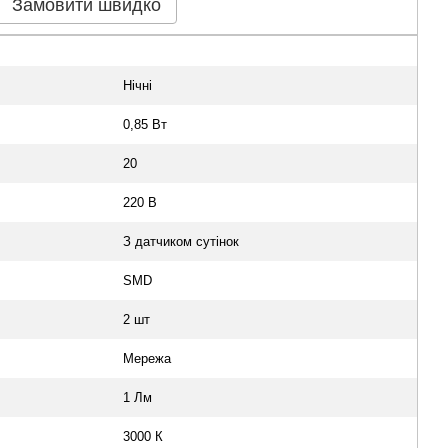
Замовити швидко
Нічні
0,85 Вт
20
220 В
З датчиком сутінок
SMD
2 шт
Мережа
1 Лм
3000 К