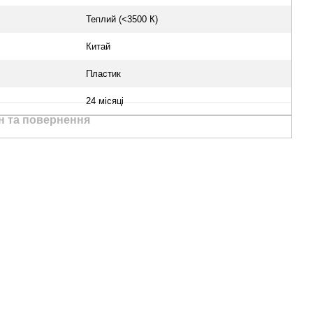
Теплий (<3500 К)
Китай
Пластик
24 місяці
н та повернення
Ми в соцмережах
Контактна
інформація
(067) 189-66-67
(063) 329-52-32
Передзвонити вам?
Viber
WhatsApp