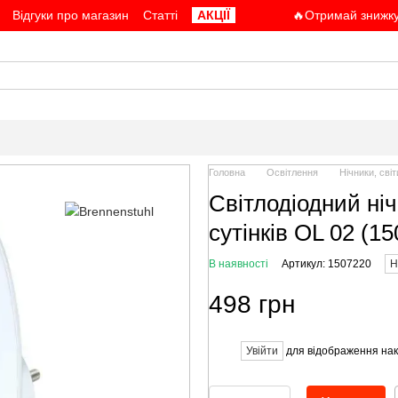
Відгуки про магазин
Статті
АКЦІЇ
🔥Отримай знижку
Головна
Освітлення
Нічники, сві
Світлодіодний ніч
сутінків OL 02 (1
В наявності
Артикул: 1507220
Н
498 грн
Увійти
для відображення нак
%