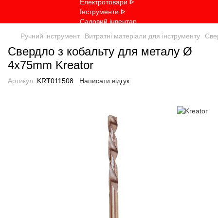
Ручний інструмент
Витратні матеріали для інструменту
Све
Свердло з кобальту для металу Ø
4x75mm Kreator
Артикул:
KRT011508
Написати відгук