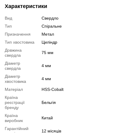
Характеристики
Вид
Свердло
Тип
Спіральне
Призначення
Метал
Тип хвостовика
Циліндр
Довжина
75 мм
свердла
Діаметр
4 мм
свердла
Діаметр
4 мм
хвостовика
Матеріал
HSS-Cobalt
Країна
реєстрації
Бельгія
бренду
Країна
Китай
виробник
Гарантійний
12 місяців