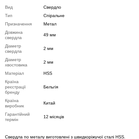
Вид
Свердло
Тип
Спіральне
Призначення
Метал
Довжина
49 мм
свердла
Діаметр
2 мм
свердла
Діаметр
2 мм
хвостовика
Матеріал
HSS
Країна
реєстрації
Бельгія
бренду
Країна
Китай
виробник
Гарантійний
12 місяців
термін
Свердла по металу виготовлені з швидкоріжучої сталі HSS.