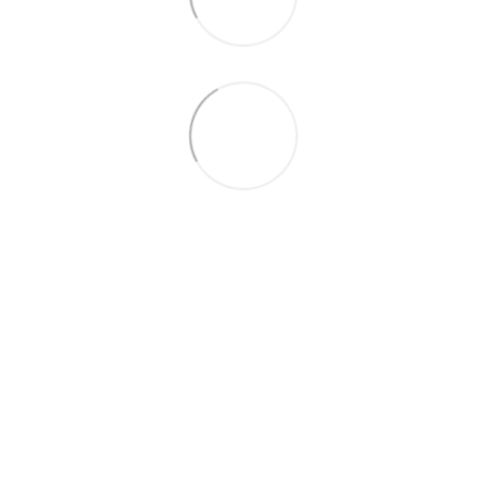
(067) 189-66-67
(063) 329-52-32
Контакти
Повна версія сайту
© ЕКСПЕРТ-МАРКЕТ – ОФІЦІЙНИЙ ПРЕДСТАВНИК
OUTWELL, EASY CAMP, BRENNENSTUHL, KREATOR,
TELESTEPS, DRABEST В УКРАЇНІ