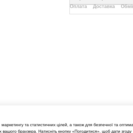
Оплата
Доставка
Обмі
Каталог
Клієнтам
Туризм та кемпінг
Вхід до кабінету
Дім та сад
Каталог
Ручний інструмент
Оплата і доставка
Електротовари
Обмін та повернення
Акумуляторний інструмент
Контакти
Освітлення
Відгуки про магазин
Розумний будинок
Статті
Драбини, стрем'янки
АКЦІЇ
Бренди
Оферта
Угода користувача
 маркетингу та статистичних цілей, а також для безпечної та оптим
🔥Отримай знижку!
х вашого браузера. Натисніть кнопку «Погодитися», щоб дати згоду