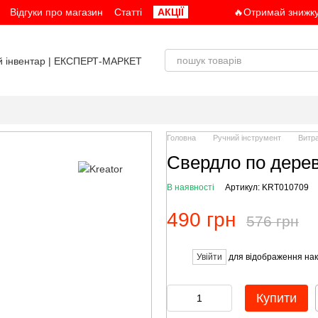
Відгуки про магазин
Статті
АКЦІЇ
🔥Отримай знижку
Головна
Ручний інструмент
Витра
Свердло по дерев
В наявності
Артикул: KRT010709
490 грн
576 грн
Увійти
для відображення нак
%
Купити