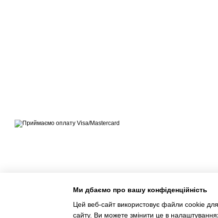
© ЕКСПЕРТ-МАРКЕТ – ОФІЦІЙНИЙ ПРЕДСТАВНИК
OUTWELL, EASY CAMP, BRENNENSTUHL, KREATOR,
TELESTEPS, DRABEST В УКРАЇНІ
Приймаємо до оплати
Мобільна версія
Ми дбаємо про вашу конфіденційність
Цей веб-сайт використовує файли cookie для
сайту. Ви можете змінити це в налаштування