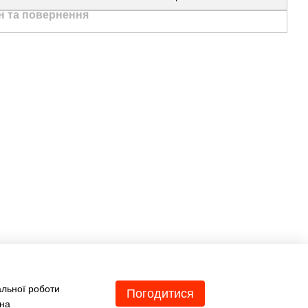
н та повернення
Ми в соцмережах
Контактна
інформація
(067) 189-66-67
(063) 329-52-32
Передзвонити вам?
Viber
WhatsApp
Telegram
sales@bikko.com.ua
альної роботи
Погодитися
 на