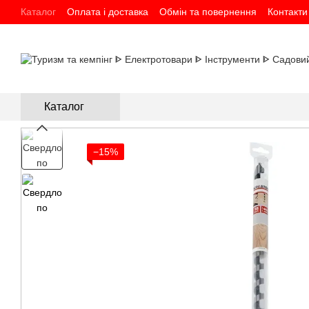
Перейти до основного контенту
Каталог
Оплата і доставка
Обмін та повернення
Контакти
Каталог
−15%