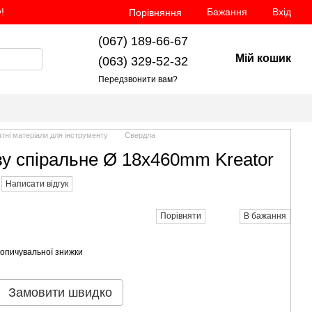
!
Бажання
Вхід
Порівняння
(067) 189-66-67
Мій кошик
(063) 329-52-32
Передзвонити вам?
тні матеріали для інструменту
Свердла
у спіральне Ø 18x460mm Kreator
Написати відгук
Порівняти
В бажання
опичувальної знижки
Замовити швидко