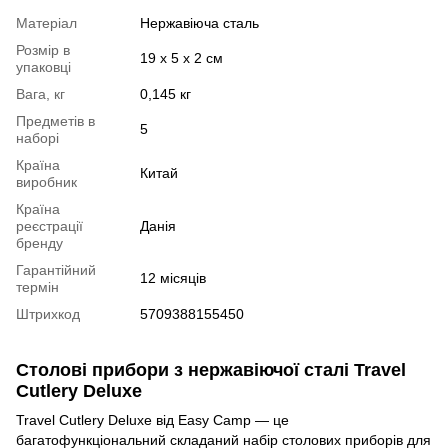
Матеріал
Нержавіюча сталь
Розмір в
19 х 5 х 2 см
упаковці
Вага, кг
0,145 кг
Предметів в
5
наборі
Країна
Китай
виробник
Країна
реєстрації
Данія
бренду
Гарантійний
12 місяців
термін
Штрихкод
5709388155450
Столові прибори з нержавіючої сталі Travel
Cutlery Deluxe
Travel Cutlery Deluxe від Easy Camp — це
багатофункціональний складаний набір столових приборів для