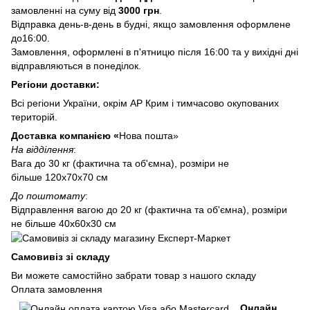
замовленні на суму від
3000 грн
.
Відправка день-в-день в будні, якщо замовлення оформлене
до16:00.
Замовлення, оформлені в п'ятницю після 16:00 та у вихідні дні
відправляються в понеділок.
Регіони доставки:
Всі регіони України, окрім АР Крим і тимчасово окупованих
територій.
Доставка компанією «
Нова пошта»
На відділення
:
Вага до 30 кг (фактична та об'ємна), розміри не
більше 120х70х70 см
До поштомату
:
Відправлення вагою до 20 кг (фактична та об'ємна), розміри
не більше 40х60х30 см
Самовивіз зі складу
Ви можете самостійно забрати товар з нашого складу
Оплата замовлення
Онлайн