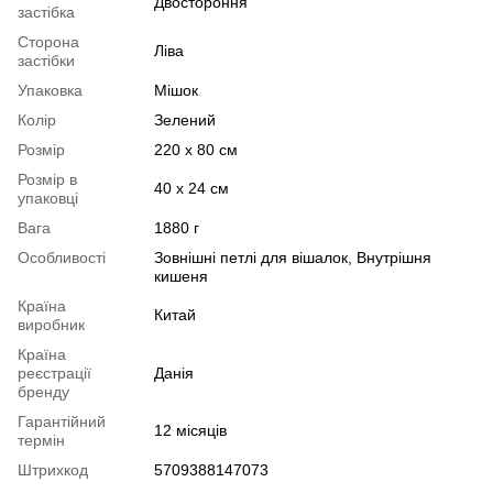
Двостороння
застібка
Сторона
Ліва
застібки
Упаковка
Мішок
Колір
Зелений
Розмір
220 x 80 см
Розмір в
40 х 24 см
упаковці
Вага
1880 г
Особливості
Зовнішні петлі для вішалок, Внутрішня
кишеня
Країна
Китай
виробник
Країна
реєстрації
Данія
бренду
Гарантійний
12 місяців
термін
Штрихкод
5709388147073