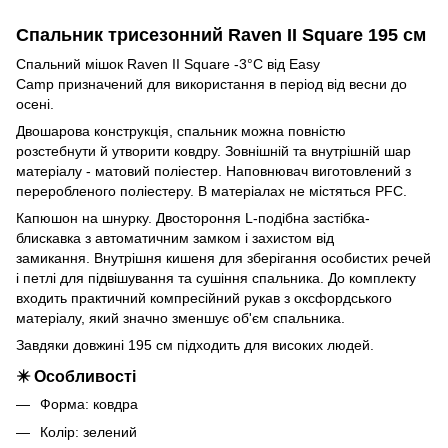
Спальник трисезонний Raven II Square 195 см
Спальний мішок Raven II Square -3°C від Easy
Camp призначений для використання в період від весни до
осені.
Двошарова конструкція, спальник можна повністю
розстебнути й утворити ковдру. Зовнішній та внутрішній шар
матеріалу - матовий поліестер. Наповнювач виготовлений з
переробленого поліестеру. В матеріалах не містяться PFC.
Капюшон на шнурку. Двостороння L-подібна застібка-
блискавка з автоматичним замком і захистом від
замикання. Внутрішня кишеня для зберігання особистих речей
і петлі для підвішування та сушіння спальника. До комплекту
входить практичний компресійний рукав з оксфордського
матеріалу, який значно зменшує об'єм спальника.
Завдяки довжині 195 см підходить для високих людей.
✴️ Особливості
Форма: ковдра
Колір: зелений