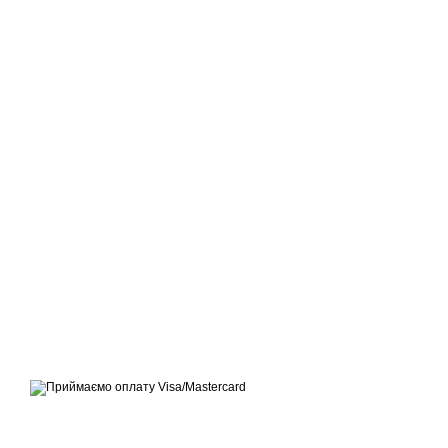
© ЕКСПЕРТ-МАРКЕТ – ОФІЦІЙНИЙ ПРЕДСТАВНИК
OUTWELL, EASY CAMP, BRENNENSTUHL, KREATOR,
TELESTEPS, DRABEST В УКРАЇНІ
Приймаємо до оплати
Мобільна версія