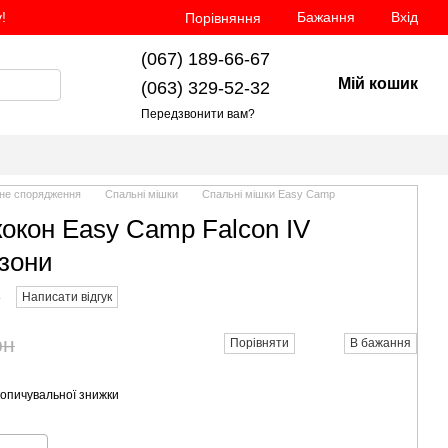
!
Бажання
Вхід
Порівняння
(067) 189-66-67
Мій кошик
(063) 329-52-32
Передзвонити вам?
не спорядження
Спальні мішки
Спальні мішки Easy Camp
окон Easy Camp Falcon IV
езони
8
Написати відгук
рн
Порівняти
В бажання
опичувальної знижки