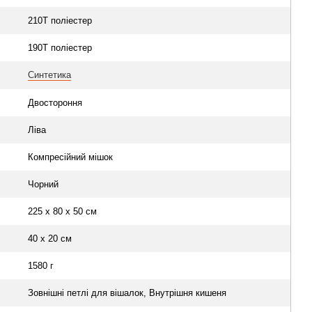
210T поліестер
190T поліестер
Синтетика
Двостороння
Ліва
Компресійний мішок
Чорний
225 x 80 x 50 см
40 х 20 см
1580 г
Зовнішні петлі для вішалок, Внутрішня кишеня