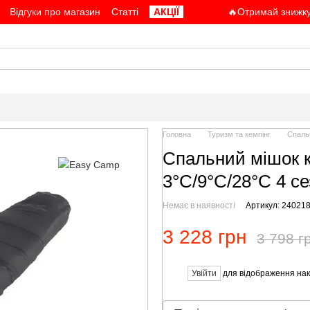
Відгуки про магазин
Статті
АКЦІЇ
🔥Отримай знижку
Головна
Туризм та кемпінг
Спаль
Спальний мішок к
3°C/9°C/28°C 4 с
Немає в наявності
Артикул: 24021
3 228 грн
3 798 г
Увійти
для відображення нак
%