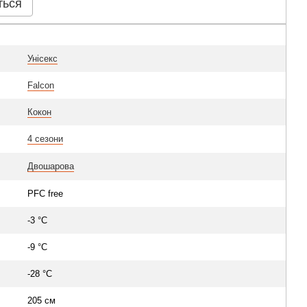
ться
Унісекс
Falcon
Кокон
4 сезони
Двошарова
PFC free
-3 °C
-9 °C
-28 °C
205 см