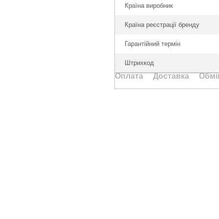
Країна виробник
Країна реєстрації бренду
Гарантійний термін
Штрихкод
Оплата
Доставка
Обмі
Каталог
Клієнтам
Туризм та кемпінг
Вхід до кабінету
Дім та сад
Каталог
Ручний інструмент
Оплата і доставка
Електротовари
Обмін та повернення
Акумуляторний інструмент
Контакти
Освітлення
Відгуки про магазин
Розумний будинок
Статті