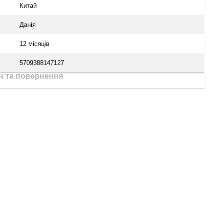
Китай
Данія
12 місяців
5709388147127
н та повернення
Ми в соцмережах
Контактна
інформація
(067) 189-66-67
(063) 329-52-32
Передзвонити вам?
Viber
WhatsApp