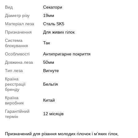
Вид
Секатори
Діаметр різу
19мм
Матеріал леза
Сталь SK5
Призначення
Для живих гілок
Система
Так
блокування
Особливості
Антипригарне покриття
Довжина леза
50мм
Тип леза
Вигнуте
Країна
реєстрації
Бельгія
бренду
Країна
Китай
виробник
Гарантійний
12 місяців
термін
Призначений для різання молодих гілочок і м’яких гілок,