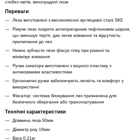
стебел квітів, виноградної лози
Переваги
Леза виготовлені з високоякісної вуглецевої сталі SK5
Ріжуче лезо покрите антипригарним тефлоновим шаром,
що зменшує тертя, дає легке ковзання та відсутність
прилипання до лез
Нижнє зубчасте лезо фіксує гілку при різанні та
мінімізує ковзання
Ручки секатора виготовлені з міцного пластику з
антиковзкими властивостями
Ергономічні ручки забезпечують легкість та комфорт у
використанні
Фіксатор: система блокування лез призначена для
безпечного зберігання або транспортування
Технічні характеристики
Довжина леза 50мм
Діаметр різу 19мм
Вага 0,21кг