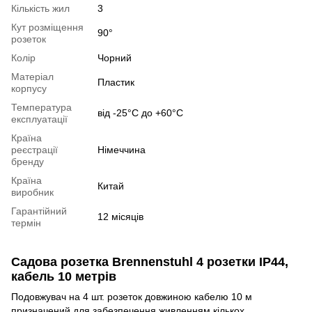
Кількість жил
3
Кут розміщення
90°
розеток
Колір
Чорний
Матерiал
Пластик
корпусу
Температура
від -25°С до +60°С
експлуатації
Країна
реєстрації
Німеччина
бренду
Країна
Китай
виробник
Гарантійний
12 місяців
термін
Садова розетка Brennenstuhl 4 розетки IP44,
кабель 10 метрів
Подовжувач на 4 шт. розеток довжиною кабелю 10 м
призначений для забезпечення живленням кількох