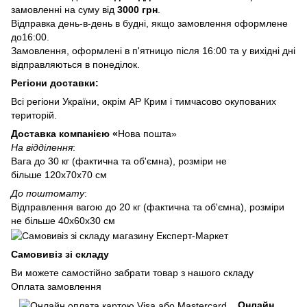
замовленні на суму від
3000 грн
.
Відправка день-в-день в будні, якщо замовлення оформлене
до16:00.
Замовлення, оформлені в п'ятницю після 16:00 та у вихідні дні
відправляються в понеділок.
Регіони доставки:
Всі регіони України, окрім АР Крим і тимчасово окупованих
територій.
Доставка компанією «
Нова пошта»
На відділення
:
Вага до 30 кг (фактична та об'ємна), розміри не
більше 120х70х70 см
До поштомату
:
Відправлення вагою до 20 кг (фактична та об'ємна), розміри
не більше 40х60х30 см
Самовивіз зі складу
Ви можете самостійно забрати товар з нашого складу
Оплата замовлення
Онлайн