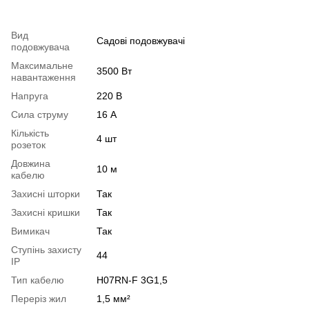
Вид
Садові подовжувачі
подовжувача
Максимальне
3500 Вт
навантаження
Напруга
220 В
Сила струму
16 А
Кількість
4 шт
розеток
Довжина
10 м
кабелю
Захисні шторки
Так
Захисні кришки
Так
Вимикач
Так
Ступінь захисту
44
IP
Тип кабелю
H07RN-F 3G1,5
Переріз жил
1,5 мм²