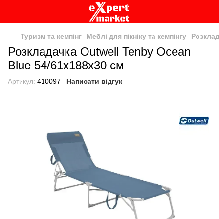
Туризм та кемпінг
Меблі для пікніку та кемпінгу
Розкла
Розкладачка Outwell Tenby Ocean
Blue 54/61x188x30 см
Артикул:
410097
Написати відгук