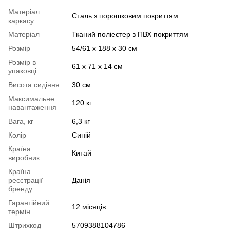
Матеріал
Сталь з порошковим покриттям
каркасу
Матеріал
Тканий поліестер з ПВХ покриттям
Розмір
54/61 x 188 x 30 см
Розмір в
61 х 71 х 14 см
упаковці
Висота сидіння
30 см
Максимальне
120 кг
навантаження
Вага, кг
6,3 кг
Колір
Синій
Країна
Китай
виробник
Країна
реєстрації
Данія
бренду
Гарантійний
12 місяців
термін
Штрихкод
5709388104786