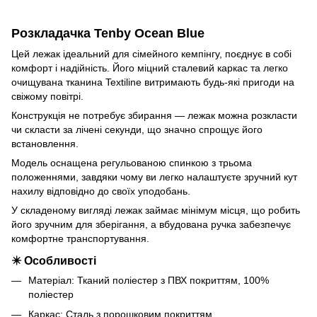
Розкладачка Tenby Ocean Blue
Цей лежак ідеальний для сімейного кемпінгу, поєднує в собі
комфорт і надійність. Його міцний сталевий каркас та легко
очищувана тканина Textiline витримають будь-які пригоди на
свіжому повітрі.
Конструкція не потребує збирання — лежак можна розкласти
чи скласти за лічені секунди, що значно спрощує його
встановлення.
Модель оснащена регульованою спинкою з трьома
положеннями, завдяки чому ви легко налаштуєте зручний кут
нахилу відповідно до своїх уподобань.
У складеному вигляді лежак займає мінімум місця, що робить
його зручним для зберігання, а вбудована ручка забезпечує
комфортне транспортування.
✴️ Особливості
Матеріал: Тканий поліестер з ПВХ покриттям, 100%
поліестер
Каркас: Сталь з порошковим покриттям