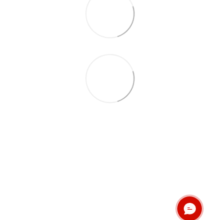
(067) 189-66-67
(063) 329-52-32
Контакти
Повна версія сайту
© ЕКСПЕРТ-МАРКЕТ – ОФІЦІЙНИЙ ПРЕДСТАВНИК
ОНЛАЙН ЧАТ
OUTWELL, EASY CAMP, BRENNENSTUHL, KREATOR,