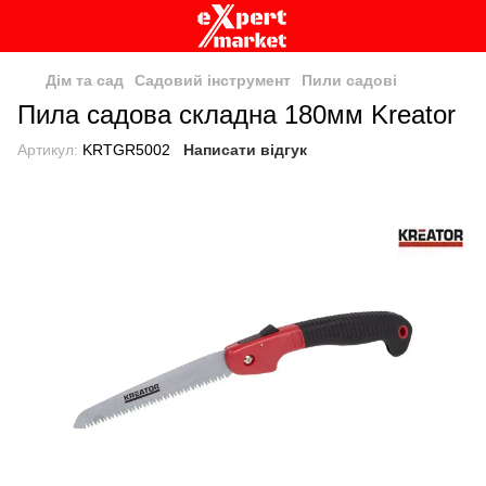
Дім та сад
Садовий інструмент
Пили садові
Пила садова складна 180мм Kreator
Артикул:
KRTGR5002
Написати відгук