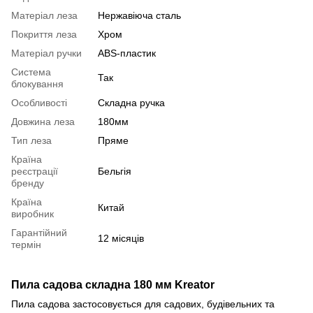
Матеріал леза
Нержавіюча сталь
Покриття леза
Хром
Матеріал ручки
ABS-пластик
Система
Так
блокування
Особливості
Складна ручка
Довжина леза
180мм
Тип леза
Пряме
Країна
реєстрації
Бельгія
бренду
Країна
Китай
виробник
Гарантійний
12 місяців
термін
Пила садова складна 180 мм Kreator
Пила садова застосовується для садових, будівельних та