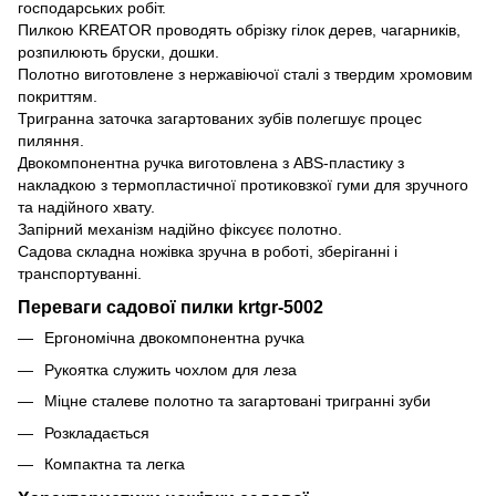
господарських робіт.
Пилкою KREATOR проводять обрізку гілок дерев, чагарників,
розпилюють бруски, дошки.
Полотно виготовлене з нержавіючої сталі з твердим хромовим
покриттям.
Тригранна заточка загартованих зубів полегшує процес
пиляння.
Двокомпонентна ручка виготовлена з ABS-пластику з
накладкою з термопластичної протиковзкої гуми для зручного
та надійного хвату.
Запірний механізм надійно фіксуєє полотно.
Садова складна ножівка зручна в роботі, зберіганні і
транспортуванні.
Переваги садової пилки krtgr-5002
Ергономічна двокомпонентна ручка
Рукоятка служить чохлом для леза
Міцне сталеве полотно та загартовані тригранні зуби
Розкладається
Компактна та легка