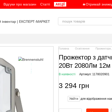
Відгуки про магазин
Статті
АКЦІЇ
🔥Отримай знижку
Головна
Освітлення
Прожектори,
Прожектор з датч
20Вт 2080Лм 12м 
В наявності
Артикул: 1178020901
3 294 грн
Увійти
для відображення нак
%