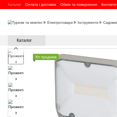
Перейти до основного контенту
Каталог
Оплата і доставка
Обмін та повернення
Контакти
Каталог
Хіт продажів