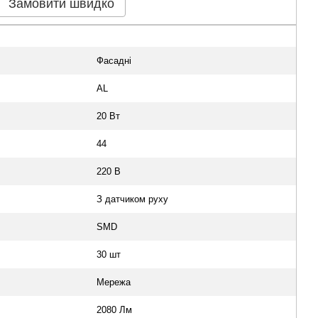
Замовити швидко
Фасадні
AL
20 Вт
44
220 В
З датчиком руху
SMD
30 шт
Мережа
2080 Лм