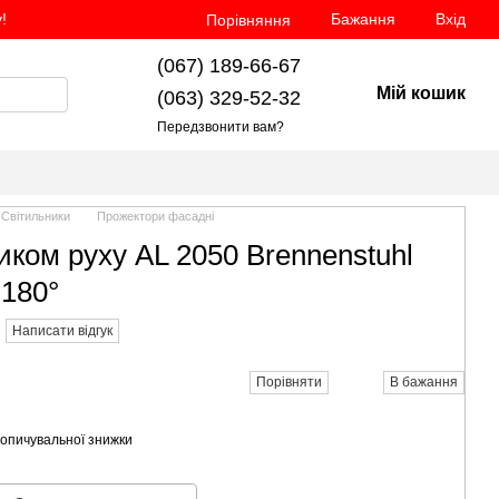
!
Бажання
Вхід
Порівняння
(067) 189-66-67
Мій кошик
(063) 329-52-32
Передзвонити вам?
 Світильники
Прожектори фасадні
иком руху AL 2050 Brennenstuhl
180°
Написати відгук
Порівняти
В бажання
опичувальної знижки