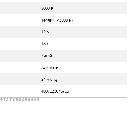
3000 К
Теплий (<3500 К)
12 м
180°
Китай
Алюміній
24 місяці
4007123675715
н та повернення
Ми в соцмережах
Контактна