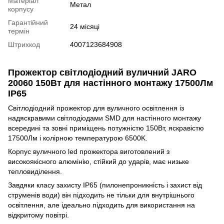
Матеріал
Метал
корпусу
Гарантійний
24 місяці
термін
Штрихкод
4007123684908
Прожектор світлодіодний вуличний JARO
20060 150Вт для настінного монтажу 17500Лм
IP65
Світлодіодний прожектор для вуличного освітлення із
надяскравими світлодіодами SMD для настінного монтажу
всередині та зовні приміщень потужністю 150Вт, яскравістю
17500Лм і колірною температурою 6500K.
Корпус вуличного led прожектора виготовлений з
високоякісного алюмінію, стійкий до ударів, має низьке
тепловиділення.
Завдяки класу захисту IP65 (пилонепроникність і захист від
струменів води) він підходить не тільки для внутрішнього
освітлення, але ідеально підходить для використання на
відкритому повітрі.