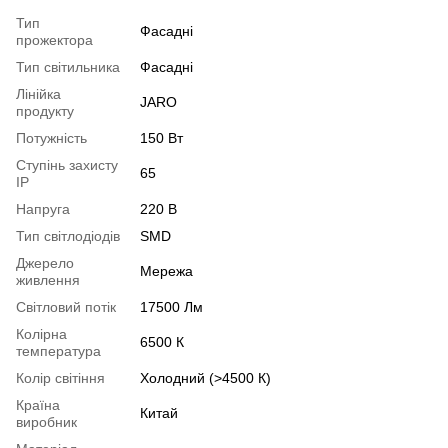
Тип
Фасадні
прожектора
Тип світильника
Фасадні
Лінійка
JARO
продукту
Потужність
150 Вт
Ступінь захисту
65
IP
Напруга
220 В
Тип світлодіодів
SMD
Джерело
Мережа
живлення
Світловий потік
17500 Лм
Колірна
6500 К
температура
Колір світіння
Холодний (>4500 К)
Країна
Китай
виробник