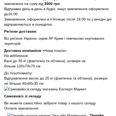
замовленні на суму від
3000 грн
.
Відправка день-в-день в будні, якщо замовлення оформлене
до16:00.
Замовлення, оформлені в п'ятницю після 16:00 та у вихідні дні
відправляються в понеділок.
Регіони доставки:
Всі регіони України, окрім АР Крим і тимчасово окупованих
територій.
Доставка компанією «
Нова пошта»
На відділення
:
Вага до 30 кг (фактична та об'ємна), розміри не
більше 120х70х70 см
До поштомату
:
Відправлення вагою до 20 кг (фактична та об'ємна), розміри
не більше 40х60х30 см
Самовивіз зі складу
Ви можете самостійно забрати товар з нашого складу
Оплата замовлення
Онлайн