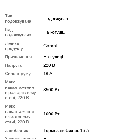
Тип
Подовжувач
подовжувача
Вид
На котушці
подовжувача
Лінійка
Garant
продукту
Призначення
На вулиці
Напруга
220 В
Сила струму
16 A
Макс.
навантаження
3500 Вт
в розгорнутому
стані, 220 В
Макс.
навантаження
1000 Вт
в змотаному
стані, 220 В
Запобіжник
Термозапобіжник 16 А
Захисні шторки
Ні