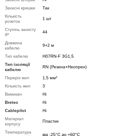
Захисні кришки
Так
Кількість
1 шт
розеток
Ступінь захисту
44
IP
Довжина
9+2 м
кабелю
Тип кабелю
H07RN-F 3G1,5
Тип ізоляції
RN (Резина+Неопрен)
кабелю
Переріз жил
1,5 мм²
Кількість жил
3
Вимикач
Ні
Bretec
Ні
Cablepilot
Ні
Матерiал
Пластик
корпусу
Температура
від -25°С до +60°С