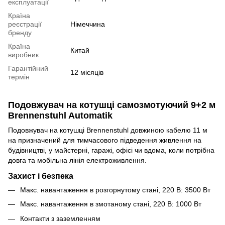
експлуатації
Країна
реєстрації
Німеччина
бренду
Країна
Китай
виробник
Гарантійний
12 місяців
термін
Подовжувач на котушці самозмотуючий 9+2 м
Brennenstuhl Automatik
Подовжувач на котушці Brennenstuhl довжиною кабелю 11 м
на призначений для тимчасового підведення живлення на
будівництві, у майстерні, гаражі, офісі чи вдома, коли потрібна
довга та мобільна лінія електроживлення.
Захист і безпека
Макс. навантаження в розгорнутому стані, 220 В: 3500 Вт
Макс. навантаження в змотаному стані, 220 В: 1000 Вт
Контакти з заземленням