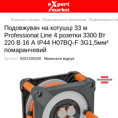
Електротовари
Подовжувачі живлення
Подовжувачі на
Подовжувач на котушці 33 м
Professional Line 4 розетки 3300 Вт
220 В 16 А IP44 H07BQ-F 3G1,5мм²
помаранчевий
Артикул:
9201330200
Написати відгук