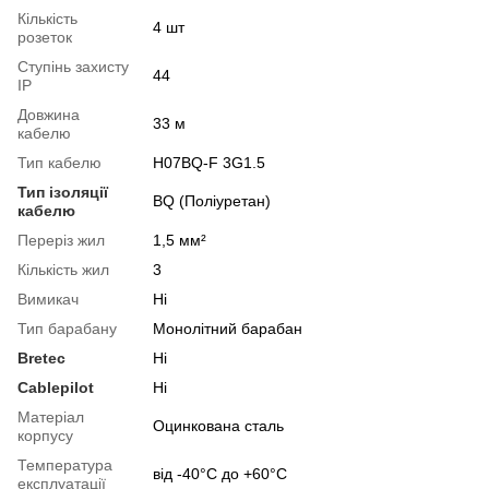
Кількість
4 шт
розеток
Ступінь захисту
44
IP
Довжина
33 м
кабелю
Тип кабелю
H07BQ-F 3G1.5
Тип ізоляції
BQ (Поліуретан)
кабелю
Переріз жил
1,5 мм²
Кількість жил
3
Вимикач
Ні
Тип барабану
Монолітний барабан
Bretec
Ні
Cablepilot
Ні
Матерiал
Оцинкована сталь
корпусу
Температура
від -40°С до +60°С
експлуатації