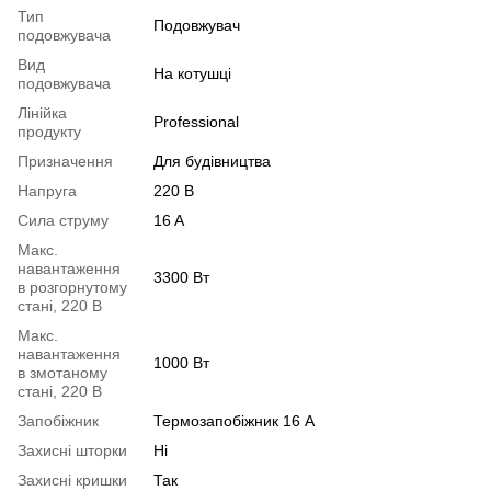
Тип
Подовжувач
подовжувача
Вид
На котушці
подовжувача
Лінійка
Professional
продукту
Призначення
Для будівництва
Напруга
220 В
Сила струму
16 A
Макс.
навантаження
3300 Вт
в розгорнутому
стані, 220 В
Макс.
навантаження
1000 Вт
в змотаному
стані, 220 В
Запобіжник
Термозапобіжник 16 А
Захисні шторки
Ні
Захисні кришки
Так