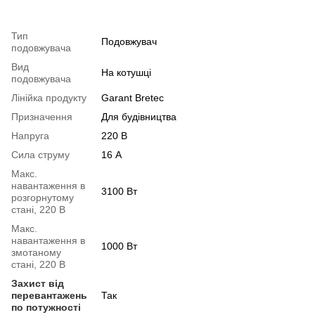
Тип
Подовжувач
подовжувача
Вид
На котушці
подовжувача
Лінійка продукту
Garant Bretec
Призначення
Для будівництва
Напруга
220 В
Сила струму
16 А
Макс.
навантаження в
3100 Вт
розгорнутому
стані, 220 В
Макс.
навантаження в
1000 Вт
змотаному
стані, 220 В
Захист від
перевантажень
Так
по потужності