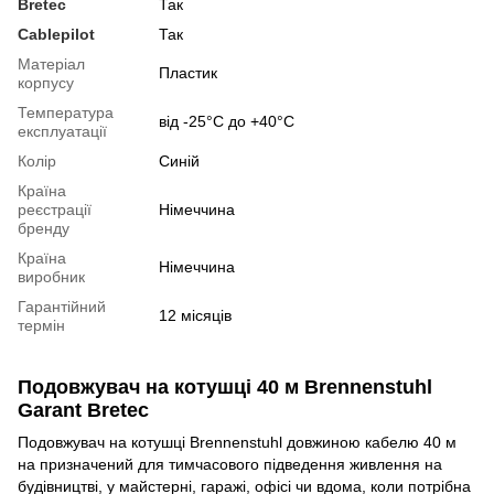
Bretec
Так
Cablepilot
Так
Матерiал
Пластик
корпусу
Температура
від -25°С до +40°С
експлуатації
Колір
Синій
Країна
реєстрації
Німеччина
бренду
Країна
Німеччина
виробник
Гарантійний
12 місяців
термін
Подовжувач на котушці 40 м Brennenstuhl
Garant Bretec
Подовжувач на котушці Brennenstuhl довжиною кабелю 40 м
на призначений для тимчасового підведення живлення на
будівництві, у майстерні, гаражі, офісі чи вдома, коли потрібна