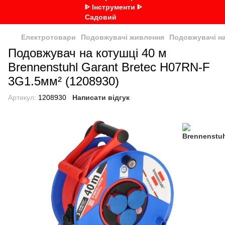
Електротовари
Подовжувачі живлення
Подовжувачі на
Подовжувач на котушці 40 м
Brennenstuhl Garant Bretec H07RN-F
3G1.5мм² (1208930)
Артикул:
1208930
Написати відгук