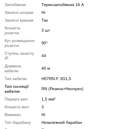
Запобіжник
Термозапобіжник 16 А
Захисні шторки
Ні
Захисні кришки
Так
Кількість
3 шт
розеток
Кут розміщення
90°
розеток
Ступінь захисту
44
IP
Довжина
40 м
кабелю
Тип кабелю
H07RN-F 3G1,5
Тип ізоляції
RN (Резина+Неопрен)
кабелю
Переріз жил
1,5 мм²
Кількість жил
3
Вимикач
Ні
Тип барабану
Незалежний барабан