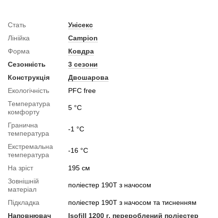
Стать
Унісекс
Лінійка
Campion
Форма
Ковдра
Сезонність
3 сезони
Конструкція
Двошарова
Екологічність
PFC free
Температура
5 °C
комфорту
Гранична
-1 °C
температура
Екстремальна
-16 °C
температура
На зріст
195 см
Зовнішній
поліестер 190T з начосом
матеріал
Підкладка
поліестер 190T з начосом та тисненням
Наповнювач
Isofill 1200 г, перероблений поліестер