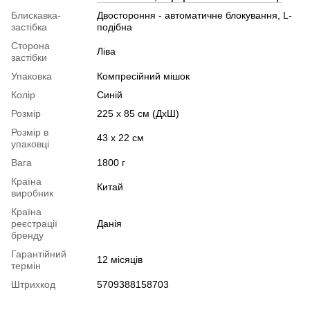
Блискавка-
Двостороння - автоматичне блокування, L-
застібка
подібна
Сторона
Ліва
застібки
Упаковка
Компресійний мішок
Колір
Синій
Розмір
225 x 85 см (ДхШ)
Розмір в
43 x 22 см
упаковці
Вага
1800 г
Країна
Китай
виробник
Країна
реєстрації
Данія
бренду
Гарантійний
12 місяців
термін
Штрихкод
5709388158703