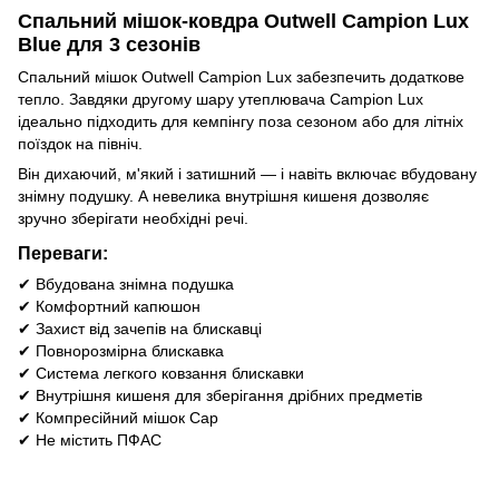
Спальний мішок-ковдра Outwell Campion Lux
Blue для 3 сезонів
Спальний мішок Outwell Campion Lux забезпечить додаткове
тепло. Завдяки другому шару утеплювача Campion Lux
ідеально підходить для кемпінгу поза сезоном або для літніх
поїздок на північ.
Він дихаючий, м'який і затишний — і навіть включає вбудовану
знімну подушку. А невелика внутрішня кишеня дозволяє
зручно зберігати необхідні речі.
Переваги:
✔ Вбудована знімна подушка
✔ Комфортний капюшон
✔ Захист від зачепів на блискавці
✔ Повнорозмірна блискавка
✔ Система легкого ковзання блискавки
✔ Внутрішня кишеня для зберігання дрібних предметів
✔ Компресійний мішок Cap
✔ Не містить ПФАС