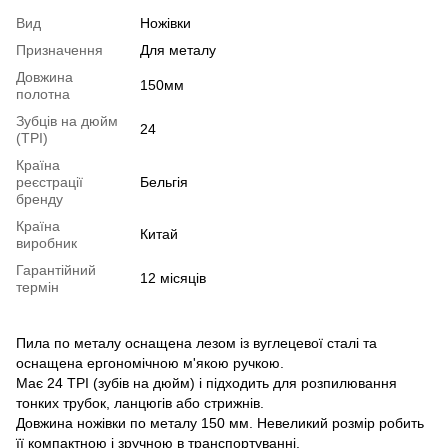
Вид
Ножівки
Призначення
Для металу
Довжина
150мм
полотна
Зубців на дюйм
24
(TPI)
Країна
реєстрації
Бельгія
бренду
Країна
Китай
виробник
Гарантійний
12 місяців
термін
Пила по металу оснащена лезом із вуглецевої сталі та
оснащена ергономічною м'якою ручкою.
Має 24 TPI (зубів на дюйм) і підходить для розпилювання
тонких трубок, ланцюгів або стрижнів.
Довжина ножівки по металу 150 мм. Невеликий розмір робить
її компактною і зручною в транспортуванні.