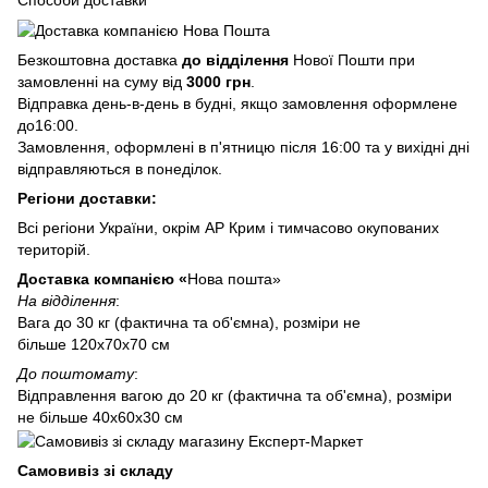
Способи доставки
Безкоштовна доставка
до відділення
Нової Пошти при
замовленні на суму від
3000 грн
.
Відправка день-в-день в будні, якщо замовлення оформлене
до16:00.
Замовлення, оформлені в п'ятницю після 16:00 та у вихідні дні
відправляються в понеділок.
Регіони доставки:
Всі регіони України, окрім АР Крим і тимчасово окупованих
територій.
Доставка компанією «
Нова пошта»
На відділення
:
Вага до 30 кг (фактична та об'ємна), розміри не
більше 120х70х70 см
До поштомату
:
Відправлення вагою до 20 кг (фактична та об'ємна), розміри
не більше 40х60х30 см
Самовивіз зі складу