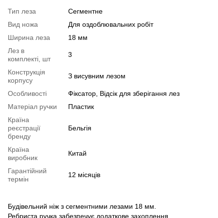
Тип леза
Сегментне
Вид ножа
Для оздоблювальних робіт
Ширина леза
18 мм
Лез в
3
комплекті, шт
Конструкція
З висувним лезом
корпусу
Особливості
Фіксатор, Відсік для зберігання лез
Матеріал ручки
Пластик
Країна
реєстрації
Бельгія
бренду
Країна
Китай
виробник
Гарантійний
12 місяців
термін
Будівельний ніж з сегментними лезами 18 мм.
Ребриста ручка забезпечує додаткове захоплення.