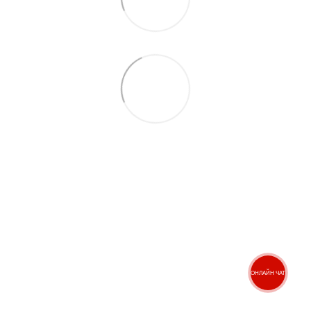
(067) 189-66-67
(063) 329-52-32
Контакти
Повна версія сайту
© ЕКСПЕРТ-МАРКЕТ – ОФІЦІЙНИЙ ПРЕДСТАВНИК
ОНЛАЙН ЧАТ
OUTWELL, EASY CAMP, BRENNENSTUHL, KREATOR,
TELESTEPS, DRABEST В УКРАЇНІ