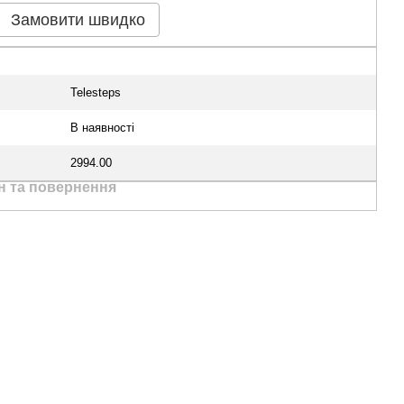
Замовити швидко
Telesteps
В наявності
2994.00
н та повернення