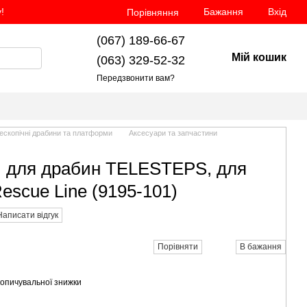
!
Бажання
Вхід
Порівняння
(067) 189-66-67
Мій кошик
(063) 329-52-32
Передзвонити вам?
ескопічні драбини та платформи
Аксесуари та запчастини
ч для драбин TELESTEPS, для
Rescue Line (9195-101)
Написати відгук
Порівняти
В бажання
опичувальної знижки