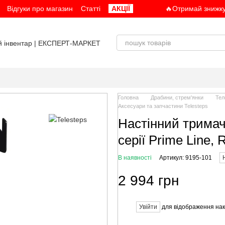
Відгуки про магазин
Статті
АКЦІЇ
🔥Отримай знижку
Головна
Драбини, стрем'янки
Тел
Аксесуари та запчастини Telesteps
Настінний трима
серії Prime Line, 
В наявності
Артикул: 9195-101
2 994 грн
Увійти
для відображення нак
%