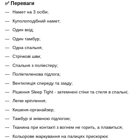
✅ Переваги
Намет на 3 осіби;
Куполоподібний намет;
Один вхід;
Один тамбур;
Одна спальня;
Стрічкові шви;
Спальня з поліестеру;
Поліетиленова підлога;
Вентиляція спереду та ззаду;
Рішення Sleep Tight - затемнені стіни та стеля в спальні;
Легке кріплення;
Кишеня-органайзер;
Тамбур зі знімною підлогою;
Тканина при контакті з вогнем не горить, а плавиться;
Кольорове маркування на палицях прискорює