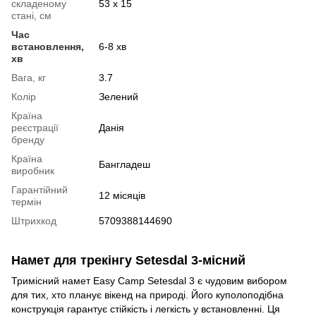
складеному
53 х 15
стані, см
Час
встановлення,
6-8 хв
хв
Вага, кг
3.7
Колір
Зелений
Країна
реєстрації
Данія
бренду
Країна
Бангладеш
виробник
Гарантійний
12 місяців
термін
Штрихкод
5709388144690
Намет для трекінгу Setesdal 3-місний
Тримісний намет Easy Camp Setesdal 3 є чудовим вибором
для тих, хто планує вікенд на природі. Його куполоподібна
конструкція гарантує стійкість і легкість у встановленні. Ця