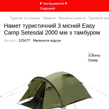
Туризм та кемпінг
Намети
Тримісні намети
Тримісні н
Намет туристичний 3 місний Easy
Camp Setesdal 2000 мм з тамбуром
Артикул:
120477
Написати відгук