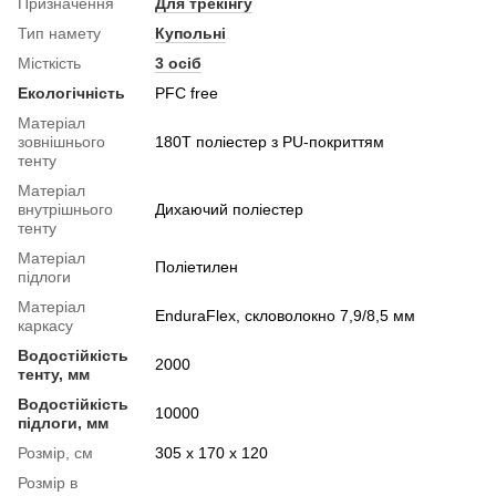
Призначення
Для трекінгу
Тип намету
Купольні
Місткість
3 осіб
Екологічність
PFC free
Матеріал
зовнішнього
180T поліестер з PU-покриттям
тенту
Матеріал
внутрішнього
Дихаючий поліестер
тенту
Матеріал
Поліетилен
підлоги
Матеріал
EnduraFlex, скловолокно 7,9/8,5 мм
каркасу
Водостійкість
2000
тенту, мм
Водостійкість
10000
підлоги, мм
Розмір, см
305 х 170 х 120
Розмір в