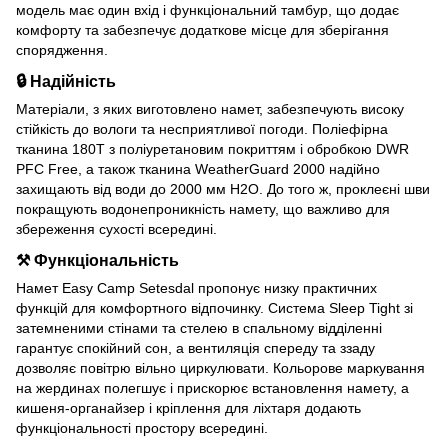
модель має один вхід і функціональний тамбур, що додає
комфорту та забезпечує додаткове місце для зберігання
спорядження.
🔒 Надійність
Матеріали, з яких виготовлено намет, забезпечують високу
стійкість до вологи та несприятливої погоди. Поліефірна
тканина 180T з поліуретановим покриттям і обробкою DWR
PFC Free, а також тканина WeatherGuard 2000 надійно
захищають від води до 2000 мм H2O. До того ж, проклеєні шви
покращують водонепроникність намету, що важливо для
збереження сухості всередині.
⚒︎ Функціональність
Намет Easy Camp Setesdal пропонує низку практичних
функцій для комфортного відпочинку. Система Sleep Tight зі
затемненими стінами та стелею в спальному відділенні
гарантує спокійний сон, а вентиляція спереду та ззаду
дозволяє повітрю вільно циркулювати. Кольорове маркування
на жердинах полегшує і прискорює встановлення намету, а
кишеня-органайзер і кріплення для ліхтаря додають
функціональності простору всередині.