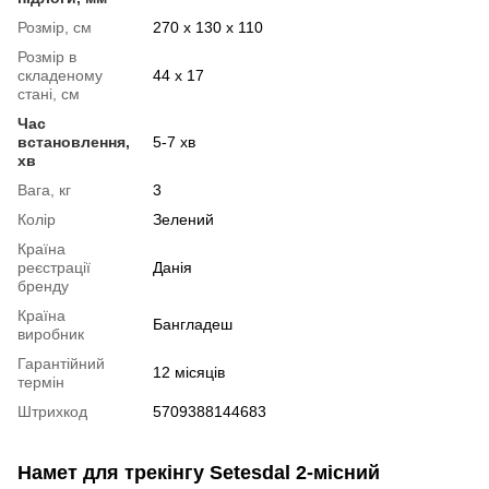
Розмір, см
270 х 130 х 110
Розмір в
складеному
44 х 17
стані, см
Час
встановлення,
5-7 хв
хв
Вага, кг
3
Колір
Зелений
Країна
реєстрації
Данія
бренду
Країна
Бангладеш
виробник
Гарантійний
12 місяців
термін
Штрихкод
5709388144683
Намет для трекінгу Setesdal 2-місний