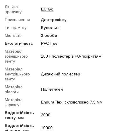
Лінійка
EC Go
продукту
Призначення
Для трекінгу
Тип намету
Купольні
Місткість
2 особи
Екологічність
PFC free
Матеріал
зовнішнього
180T поліестер з PU-покриттям
тенту
Матеріал
внутрішнього
Дихаючий поліестер
тенту
Матеріал
Поліетилен
підлоги
Матеріал
EnduraFlex, скловолокно 7,9 мм
каркасу
Водостійкість
2000
тенту, мм
Водостійкість
10000
підлоги, мм