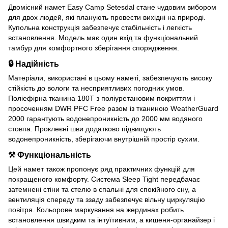
Двомісний намет Easy Camp Setesdal стане чудовим вибором
для двох людей, які планують провести вихідні на природі.
Купольна конструкція забезпечує стабільність і легкість
встановлення. Модель має один вхід та функціональний
тамбур для комфортного зберігання спорядження.
🔒 Надійність
Матеріали, використані в цьому наметі, забезпечують високу
стійкість до вологи та несприятливих погодних умов.
Поліефірна тканина 180T з поліуретановим покриттям і
просоченням DWR PFC Free разом із тканиною WeatherGuard
2000 гарантують водонепроникність до 2000 мм водяного
стовпа. Проклеєні шви додатково підвищують
водонепроникність, зберігаючи внутрішній простір сухим.
⚒︎ Функціональність
Цей намет також пропонує ряд практичних функцій для
покращеного комфорту. Система Sleep Tight передбачає
затемнені стіни та стелю в спальні для спокійного сну, а
вентиляція спереду та ззаду забезпечує вільну циркуляцію
повітря. Кольорове маркування на жердинах робить
встановлення швидким та інтуїтивним, а кишеня-органайзер і