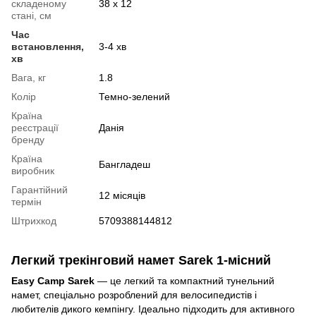
складеному
38 x 12
стані, см
Час
встановлення,
3-4 хв
хв
Вага, кг
1.8
Колір
Темно-зелений
Країна
реєстрації
Данія
бренду
Країна
Бангладеш
виробник
Гарантійний
12 місяців
термін
Штрихкод
5709388144812
Легкий трекінговий намет Sarek 1-місний
Easy Camp Sarek
— це легкий та компактний тунельний
намет, спеціально розроблений для велосипедистів і
любителів дикого кемпінгу. Ідеально підходить для активного