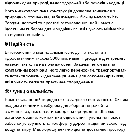
відпочинку на природі, велоподорожей або походів наодинці.
Його низькопрофільна конструкція дозволяє зливатися з
природним оточенням, забезпечуючи більшу непомітність.
Завдяки легкості та простоті встановлення, цей намет є
ідеальним вибором для мандрівників, які шукають мінімалізм
та функціональність.
🔒 Надійність
Виготовлений з міцних алюмінієвих дуг та тканини з
гідростатичним тиском 3000 мм, намет підходить для трекінгу
навесні, влітку та на початку осені. Завдяки легкій вазі та
компактним розмірам, його легко переносити, транспортувати
та встановлювати - ідеальне рішення для соло-мандрівників,
які шукають легке та практичне спорядження.
⚒︎ Функціональність
Намет оснащений передньою та задньою вентиляцією, бічним
входом з великим тамбуром для зберігання речей та
звуженою задньою частиною для спорядження. Швидко
встановлюваний, компактний одномісний тунельний намет
забезпечує зручність та комфорт у дорозі, надійний захист від
дощу та вітру. Має хорошу вентиляцію та достатньо простору