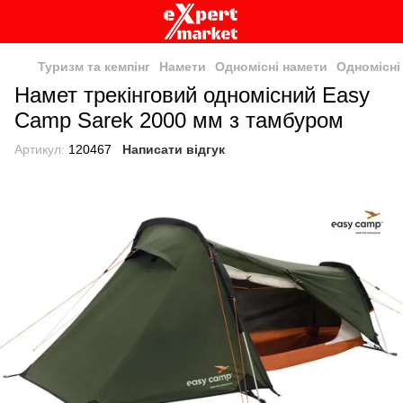
Туризм та кемпінг
Намети
Одномісні намети
Одномісні
Намет трекінговий одномісний Easy
Camp Sarek 2000 мм з тамбуром
Артикул:
120467
Написати відгук