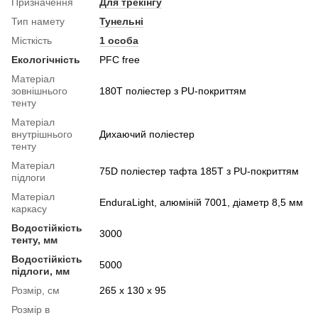
Призначення
Для трекінгу
Тип намету
Тунельні
Місткість
1 особа
Екологічність
PFC free
Матеріал
зовнішнього
180T поліестер з PU-покриттям
тенту
Матеріал
внутрішнього
Дихаючий поліестер
тенту
Матеріал
75D поліестер тафта 185T з PU-покриттям
підлоги
Матеріал
EnduraLight, алюміній 7001, діаметр 8,5 мм
каркасу
Водостійкість
3000
тенту, мм
Водостійкість
5000
підлоги, мм
Розмір, см
265 x 130 x 95
Розмір в