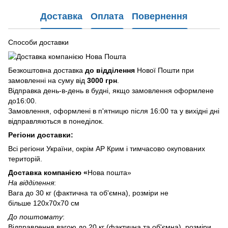
Доставка
Оплата
Повернення
Способи доставки
Безкоштовна доставка
до відділення
Нової Пошти при
замовленні на суму від
3000 грн
.
Відправка день-в-день в будні, якщо замовлення оформлене
до16:00.
Замовлення, оформлені в п'ятницю після 16:00 та у вихідні дні
відправляються в понеділок.
Регіони доставки:
Всі регіони України, окрім АР Крим і тимчасово окупованих
територій.
Доставка компанією «
Нова пошта»
На відділення
:
Вага до 30 кг (фактична та об'ємна), розміри не
більше 120х70х70 см
До поштомату
:
Відправлення вагою до 20 кг (фактична та об'ємна), розміри