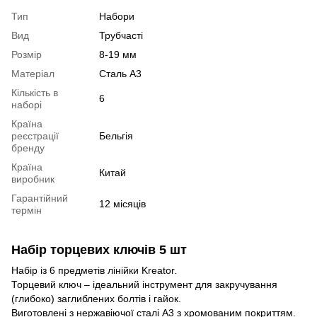
Тип
Набори
Вид
Трубчасті
Розмір
8-19 мм
Матеріал
Сталь А3
Кількість в
6
наборі
Країна
реєстрації
Бельгія
бренду
Країна
Китай
виробник
Гарантійний
12 місяців
термін
Набір торцевих ключів 5 шт
Набір із 6 предметів лінійки Kreator.
Торцевий ключ – ідеальний інструмент для закручування
(глибоко) заглиблених болтів і гайок.
Виготовлені з нержавіючої сталі А3 з хромованим покриттям.