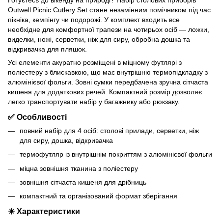
Outwell Picnic Cutlery Set стане незамінним помічником під час
пікніка, кемпінгу чи подорожі. У комплект входить все
необхідне для комфортної трапези на чотирьох осіб — ложки,
виделки, ножі, серветки, ніж для сиру, обробна дошка та
відкривачка для пляшок.
Усі елементи акуратно розміщені в міцному футлярі з
поліестеру з блискавкою, що має внутрішню термопідкладку з
алюмінієвої фольги. Зовні сумки передбачена зручна сітчаста
кишеня для додаткових речей. Компактний розмір дозволяє
легко транспортувати набір у багажнику або рюкзаку.
✅ Особливості
повний набір для 4 осіб: столові прилади, серветки, ніж
для сиру, дошка, відкривачка
термофутляр із внутрішнім покриттям з алюмінієвої фольги
міцна зовнішня тканина з поліестеру
зовнішня сітчаста кишеня для дрібниць
компактний та організований формат зберігання
✴️ Характеристики