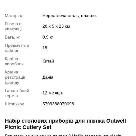
Матеріал
Нержавіюча сталь, пластик
Розмір в
28 x 5 x 23 см
упаковці
Вага, кг
0,9 кг
Предметів в
19
наборі
Країна
Китай
виробник
Країна
реєстрації
Данія
бренду
Гарантійний
12 місяців
термін
Штрихкод
5709388070098
Набір столових приборів для пікніка Outwell
Picnic Cutlery Set
Готуєтесь до вікенду на природі? Набір столових приборів