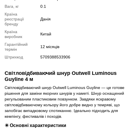
Вага, кг
0.1
Країна
реєстрації
Данія
бренду
Країна
Китай
виробник
Гарантійний
12 місяців
термін
Штрихкод
5709388533906
Світловідбиваючий шнур Outwell Luminous
Guyline 4 м
Світловідбиваючий шнур Outwell Luminous Guyline — це готове
рішення для заміни якорних шнурів у наметі. Шнур оснащений
регульованим пластиковим повзунком. Завдяки яскравому
світловідбиваючому кольору його добре видно у темряві, що
запобігає випадковому спотиканню. Ідеально підходить для
кемпінгу, фестивалів і походів.
✴️ Основні характеристики