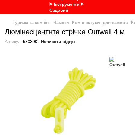
Туризм та кемпінг
Намети
Комплектуючі для наметів
К
Люмінесцентнта стрічка Outwell 4 м
Артикул:
530390
Написати відгук