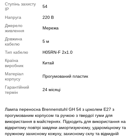
Ступінь захисту
54
IP
Напруга
220 В
Джерело
Мережа
живлення
Довжина
5 м
кабелю
Тип кабелю
H05RN-F 2x1.0
Країна
Китай
виробник
Матеріал
Прогумований пластик
корпусу
Гарантійний
24 місяці
термін
Лампа переносна Brennenstuhl GH 54 з цоколем E27 з
прогумованим корпусом та ручкою з твердої гуми для
використання в майстернях. Підходить для використання на
відкритому повітрі завдяки амортизуючому, удароміцному та
пружному захисному кожуху, захисному склу та відкидній