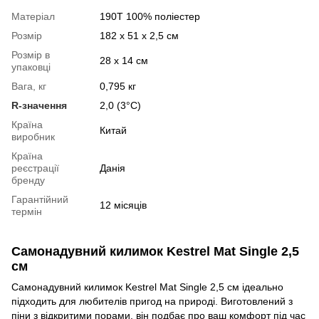
Матеріал
190T 100% поліестер
Розмір
182 x 51 x 2,5 см
Розмір в
28 х 14 см
упаковці
Вага, кг
0,795 кг
R-значення
2,0 (3°C)
Країна
Китай
виробник
Країна
реєстрації
Данія
бренду
Гарантійний
12 місяців
термін
Самонадувний килимок Kestrel Mat Single 2,5
см
Самонадувний килимок Kestrel Mat Single 2,5 см ідеально
підходить для любителів пригод на природі. Виготовлений з
піни з відкритими порами, він подбає про ваш комфорт під час