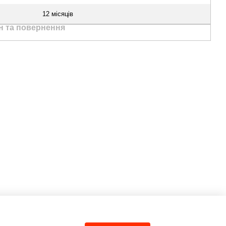
12 місяців
н та повернення
Ми в соцмережах
Контактна
інформація
(067) 189-66-67
(063) 329-52-32
Передзвонити вам?
Viber
WhatsApp
Telegram
sales@bikko.com.ua