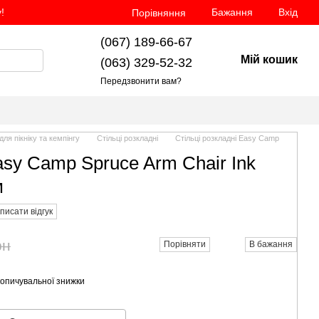
!
Бажання
Вхід
Порівняння
(067) 189-66-67
Мій кошик
(063) 329-52-32
Передзвонити вам?
для пікніку та кемпінгу
Стільці розкладні
Стільці розкладні Easy Camp
asy Camp Spruce Arm Chair Ink
м
писати відгук
рн
Порівняти
В бажання
опичувальної знижки