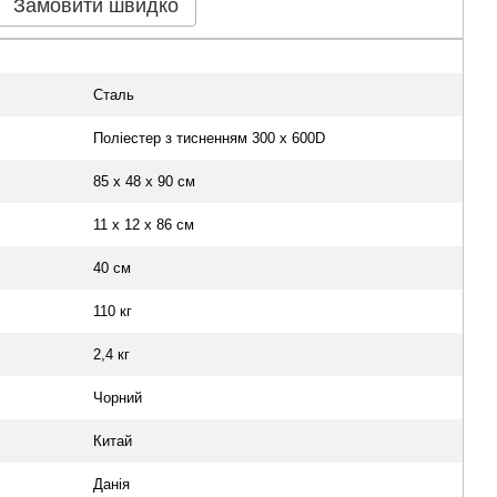
Замовити швидко
Сталь
Поліестер з тисненням 300 x 600D
85 x 48 x 90 см
11 х 12 х 86 см
40 см
110 кг
2,4 кг
Чорний
Китай
Данія