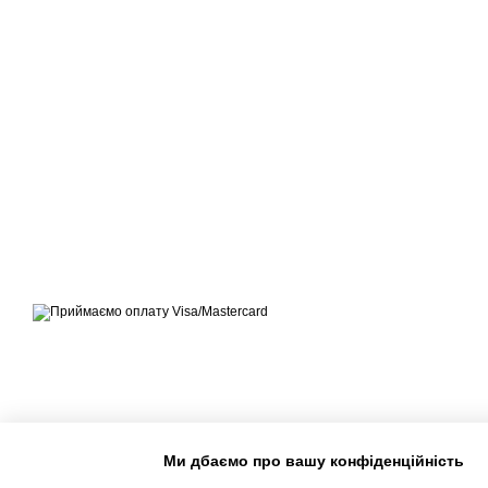
© ЕКСПЕРТ-МАРКЕТ – ОФІЦІЙНИЙ ПРЕДСТАВНИК
OUTWELL, EASY CAMP, BRENNENSTUHL, KREATOR,
TELESTEPS, DRABEST В УКРАЇНІ
Приймаємо до оплати
Мобільна версія
Ми дбаємо про вашу конфіденційність