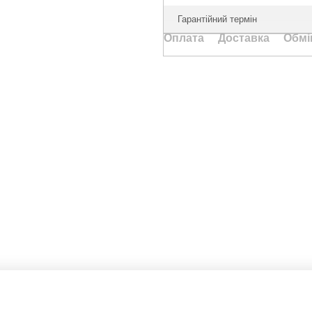
Гарантійний термін
Оплата
Доставка
Обмі
Каталог
Клієнтам
Туризм та кемпінг
Вхід до кабінету
Дім та сад
Каталог
Ручний інструмент
Оплата і доставка
Електротовари
Обмін та повернення
Акумуляторний інструмент
Контакти
Освітлення
Відгуки про магазин
Розумний будинок
Статті
Драбини, стрем'янки
АКЦІЇ
Бренди
Оферта
Угода користувача