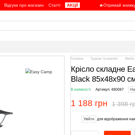
Відгуки про магазин
Статті
АКЦІЇ
🔥Отримай знижку
Головна
Туризм та кемпінг
Меблі 
Крісло складне E
Black 85x48x90 с
В наявності
Артикул: 480087
На
1 188 грн
1 398 г
Увійти
для відображення нак
%