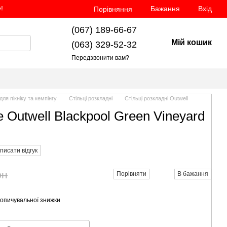
!
Бажання
Вхід
Порівняння
(067) 189-66-67
Мій кошик
(063) 329-52-32
Передзвонити вам?
для пікніку та кемпінгу
Стільці розкладні
Стільці розкладні Outwell
 Outwell Blackpool Green Vineyard
писати відгук
рн
Порівняти
В бажання
опичувальної знижки