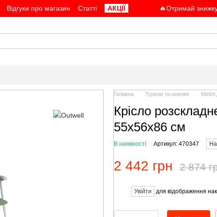
Відгуки про магазин
Статті
АКЦІЇ
🔥Отримай знижку
Головна
Туризм та кемпінг
Меблі 
Крісло розскладне
55x56x86 см
В наявності
Артикул: 470347
На
2 442 грн
2 874 г
Увійти
для відображення нак
%