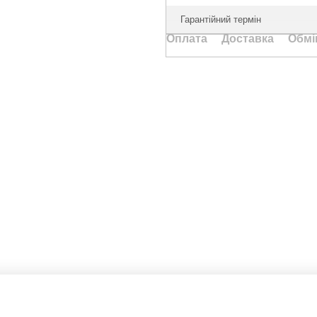
Гарантійний термін
Оплата
Доставка
Обмі
Каталог
Клієнтам
Туризм та кемпінг
Вхід до кабінету
Дім та сад
Каталог
Ручний інструмент
Оплата і доставка
Електротовари
Обмін та повернення
Акумуляторний інструмент
Контакти
Освітлення
Відгуки про магазин
Розумний будинок
Статті
Драбини, стрем'янки
АКЦІЇ
Бренди
Оферта
Угода користувача