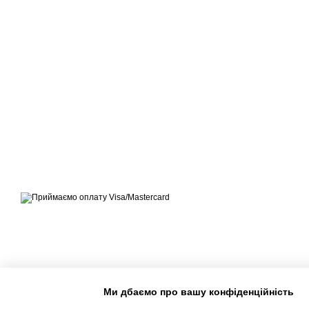
© ЕКСПЕРТ-МАРКЕТ – ОФІЦІЙНИЙ ПРЕДСТАВНИК
OUTWELL, EASY CAMP, BRENNENSTUHL, KREATOR,
TELESTEPS, DRABEST В УКРАЇНІ
Приймаємо до оплати
Мобільна версія
Ми дбаємо про вашу конфіденційність