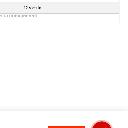
12 місяців
н та повернення
Ми в соцмережах
Контактна
інформація
(067) 189-66-67
(063) 329-52-32
Передзвонити вам?
Viber
WhatsApp
Telegram
sales@bikko.com.ua