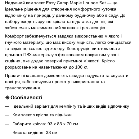
Надувний комплект Easy Camp Maple Lounge Set — це
ідеальне рішення для створення комфортного куточка
відпочинку на природі, у дачному будиночку або в саду. До
набору входять зручне крісло та підставка для ніг, які
забезпечать максимальний затишок і релаксацію.
Комфорт забезпечується завдяки використанню м'якого і
гнучкого матеріалу, що має високу міцність, легко очищається
та відмінно ізолює від холоду. Конструкція виготовлена з
цільного ПВХ-матеріалу з флокованим покриттям у зоні
сидіння, яке додає поверхні приємної м'якості. Крісло
розраховане на навантаження до 100 кг.
Практичні клапани дозволяють швидко надувати та спускати
повітря, забезпечуючи простоту використання та
транспортування.
✴️ Особливості
Ідеальний варіант для кемпінгу та інших видів відпочинку
Комплект з крісла та підніжки
Габарити крісла: 93 x 83 x 70 см
Висота сидіння: 33 см