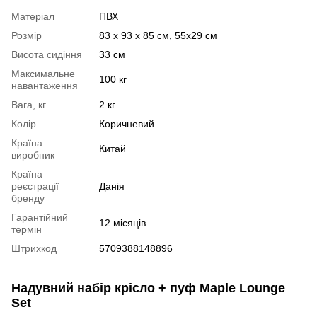
Матеріал
ПВХ
Розмір
83 x 93 x 85 см, 55x29 см
Висота сидіння
33 см
Максимальне
100 кг
навантаження
Вага, кг
2 кг
Колір
Коричневий
Країна
Китай
виробник
Країна
реєстрації
Данія
бренду
Гарантійний
12 місяців
термін
Штрихкод
5709388148896
Надувний набір крісло + пуф Maple Lounge
Set