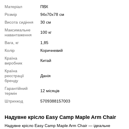
Матеріал
ПВХ
Розмір
94x70x78 см
Висота сидіння
30 см
Максимальне
100 кг
навантаження
Вага, кг
1,85
Колір
Коричневий
Країна
Китай
виробник
Країна
реєстрації
Данія
бренду
Гарантійний
12 місяців
термін
Штрихкод
5709388157003
Надувне крісло Easy Camp Maple Arm Chair
Надувне крісло Easy Camp Maple Arm Chair — ідеальне