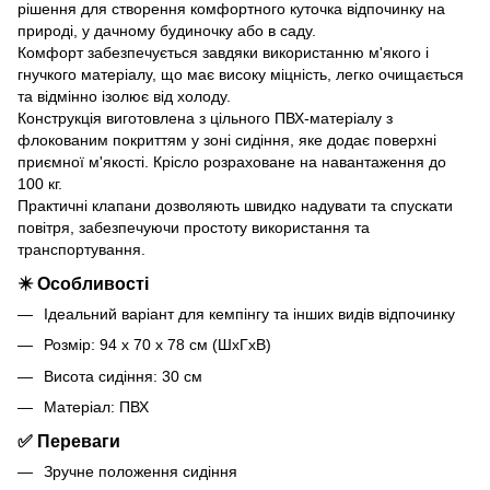
рішення для створення комфортного куточка відпочинку на
природі, у дачному будиночку або в саду.
Комфорт забезпечується завдяки використанню м'якого і
гнучкого матеріалу, що має високу міцність, легко очищається
та відмінно ізолює від холоду.
Конструкція виготовлена з цільного ПВХ-матеріалу з
флокованим покриттям у зоні сидіння, яке додає поверхні
приємної м'якості. Крісло розраховане на навантаження до
100 кг.
Практичні клапани дозволяють швидко надувати та спускати
повітря, забезпечуючи простоту використання та
транспортування.
✴️ Особливості
Ідеальний варіант для кемпінгу та інших видів відпочинку
Розмір: 94 x 70 x 78 см (ШxГxВ)
Висота сидіння: 30 см
Матеріал: ПВХ
✅ Переваги
Зручне положення сидіння