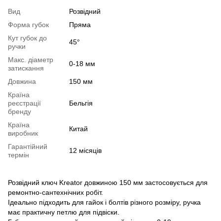
Вид
Розвідний
Форма губок
Пряма
Кут губок до
45°
ручки
Макс. діаметр
0-18 мм
затискання
Довжина
150 мм
Країна
реєстрації
Бельгія
бренду
Країна
Китай
виробник
Гарантійний
12 місяців
термін
Розвідний ключ Kreator довжиною 150 мм застосовується для
ремонтно-сантехнічних робіт.
Ідеально підходить для гайок і болтів різного розміру, ручка
має практичну петлю для підвіски.