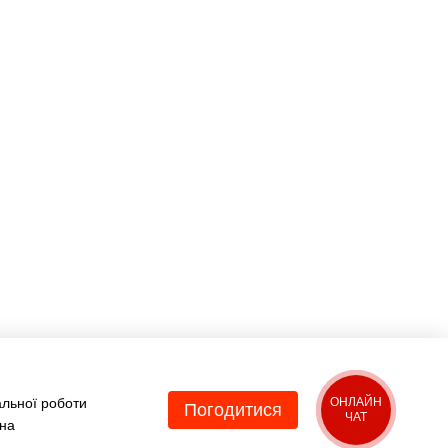
Ми в соцмережах
Контактна
інформація
(067) 189-66-67
(063) 329-52-32
Передзвонити вам?
Viber
WhatsApp
Telegram
sales@bikko.com.ua
альної роботи
ОНЛАЙН
Погодитися
ЧАТ
 на