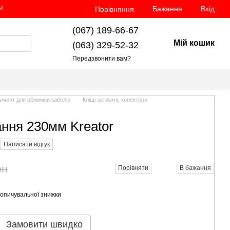
!
Бажання
Вхід
Порівняння
(067) 189-66-67
Мій кошик
(063) 329-52-32
Передзвонити вам?
румент для обжимки кабелю
Кліщі затискні, конектори
ання 230мм Kreator
Написати відгук
рн
Порівняти
В бажання
опичувальної знижки
Замовити швидко