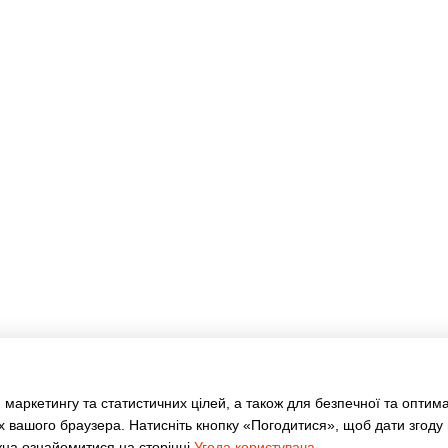
Каталог
Клієнтам
Туризм та кемпінг
Вхід до кабінету
Дім та сад
Каталог
Ручний інструмент
Оплата і доставка
Електротовари
Обмін та повернення
Акумуляторний інструмент
Контакти
Освітлення
Відгуки про магазин
Розумний будинок
Статті
Драбини, стрем'янки
АКЦІЇ
Бренди
Оферта
Угода користувача
 маркетингу та статистичних цілей, а також для безпечної та оптим
🔥Отримай знижку!
х вашого браузера. Натисніть кнопку «Погодитися», щоб дати згоду
жна ознайомитися на сторінці
Угода користувача
.