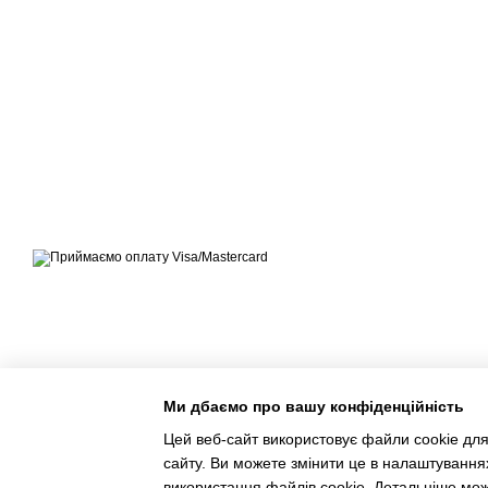
© ЕКСПЕРТ-МАРКЕТ – ОФІЦІЙНИЙ ПРЕДСТАВНИК
OUTWELL, EASY CAMP, BRENNENSTUHL, KREATOR,
TELESTEPS, DRABEST В УКРАЇНІ
Приймаємо до оплати
Мобільна версія
Ми дбаємо про вашу конфіденційність
Цей веб-сайт використовує файли cookie для
сайту. Ви можете змінити це в налаштування
використання файлів cookie. Детальніше мо