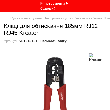
Ручний інструмент
Інструмент для обжимки кабелю
Клі
Кліщі для обтискання 185мм RJ12
RJ45 Kreator
Артикул:
KRT615121
Написати відгук