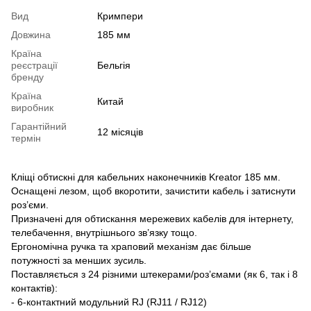
Вид
Кримпери
Довжина
185 мм
Країна
реєстрації
Бельгія
бренду
Країна
Китай
виробник
Гарантійний
12 місяців
термін
Кліщі обтискні для кабельних наконечників Kreator 185 мм.
Оснащені лезом, щоб вкоротити, зачистити кабель і затиснути
роз’єми.
Призначені для обтискання мережевих кабелів для інтернету,
телебачення, внутрішнього зв’язку тощо.
Ергономічна ручка та храповий механізм дає більше
потужності за менших зусиль.
Поставляється з 24 різними штекерами/роз’ємами (як 6, так і 8
контактів):
- 6-контактний модульний RJ (RJ11 / RJ12)