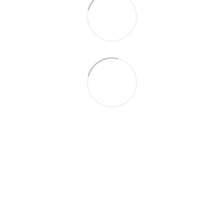
(067) 189-66-67
(063) 329-52-32
Контакти
Повна версія сайту
© ЕКСПЕРТ-МАРКЕТ – ОФІЦІЙНИЙ ПРЕДСТАВНИК
OUTWELL, EASY CAMP, BRENNENSTUHL, KREATOR,