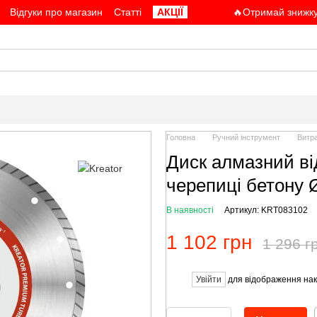
Відгуки про магазин
Статті
АКЦІЇ
🔥Отримай знижку
Головна
Ручний інструмент
Витра
Диск алмазний в
черепиці бетону 
В наявності
Артикул: KRT083102
1 102 грн
1 296 г
Увійти
для відображення нак
%