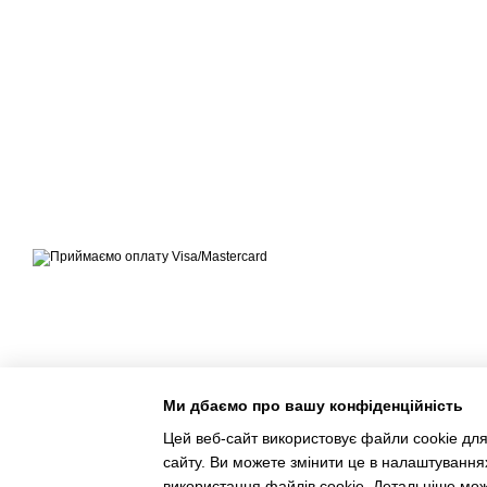
© ЕКСПЕРТ-МАРКЕТ – ОФІЦІЙНИЙ ПРЕДСТАВНИК
OUTWELL, EASY CAMP, BRENNENSTUHL, KREATOR,
TELESTEPS, DRABEST В УКРАЇНІ
Приймаємо до оплати
Мобільна версія
Ми дбаємо про вашу конфіденційність
Цей веб-сайт використовує файли cookie для
сайту. Ви можете змінити це в налаштування
використання файлів cookie. Детальніше мо