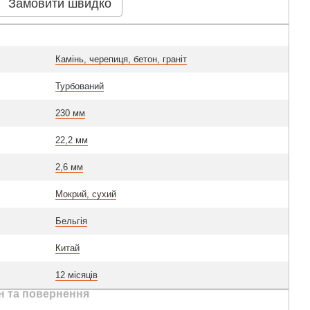
Замовити швидко
Камінь, черепиця, бетон, граніт
Турбований
230 мм
22,2 мм
2,6 мм
Мокрий, сухий
Бельгія
Китай
12 місяців
н та повернення