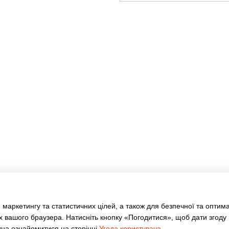
Каталог
Клієнтам
Туризм та кемпінг
Вхід до кабінету
Дім та сад
Каталог
Ручний інструмент
Оплата і доставка
Електротовари
Обмін та повернення
Акумуляторний інструмент
Контакти
Освітлення
Відгуки про магазин
Розумний будинок
Статті
Драбини, стрем'янки
АКЦІЇ
Бренди
Оферта
Угода користувача
 маркетингу та статистичних цілей, а також для безпечної та оптим
🔥Отримай знижку!
х вашого браузера. Натисніть кнопку «Погодитися», щоб дати згоду
жна ознайомитися на сторінці
Угода користувача
.