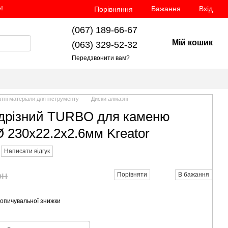
!
Бажання
Вхід
Порівняння
(067) 189-66-67
Мій кошик
(063) 329-52-32
Передзвонити вам?
тні матеріали для інструменту
Диски алмазні
ідрізний TURBO для каменю
Ø 230х22.2х2.6мм Kreator
Написати відгук
рн
Порівняти
В бажання
опичувальної знижки