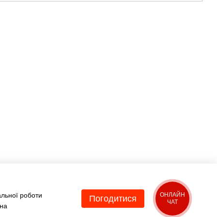
Ми в соцмережах
Контактна
інформація
(067) 189-66-67
(063) 329-52-32
Передзвонити вам?
Viber
WhatsApp
Telegram
sales@bikko.com.ua
альної роботи
ОНЛАЙН
Погодитися
ЧАТ
 на