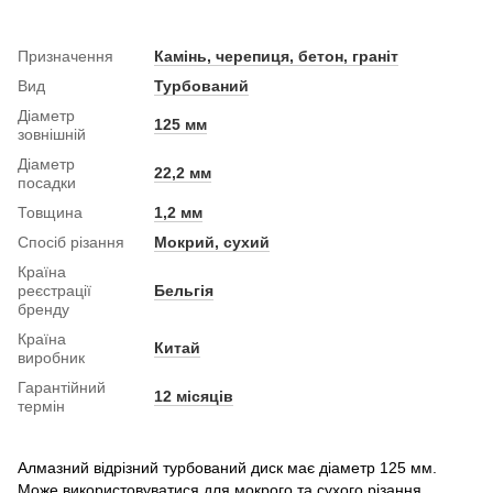
Призначення
Камінь, черепиця, бетон, граніт
Вид
Турбований
Діаметр
125 мм
зовнішній
Діаметр
22,2 мм
посадки
Товщина
1,2 мм
Спосіб різання
Мокрий, сухий
Країна
реєстрації
Бельгія
бренду
Країна
Китай
виробник
Гарантійний
12 місяців
термін
Алмазний відрізний турбований диск має діаметр 125 мм.
Може використовуватися для мокрого та сухого різання