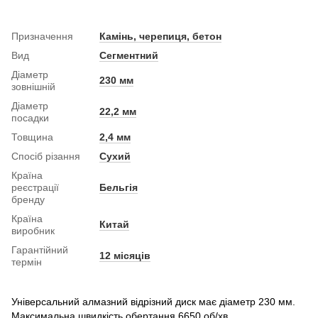
Призначення
Камінь, черепиця, бетон
Вид
Сегментний
Діаметр
230 мм
зовнішній
Діаметр
22,2 мм
посадки
Товщина
2,4 мм
Спосіб різання
Сухий
Країна
реєстрації
Бельгія
бренду
Країна
Китай
виробник
Гарантійний
12 місяців
термін
Універсальний алмазний відрізний диск має діаметр 230 мм.
Максимальна швидкість обертання 6650 об/хв.