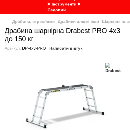
Драбини, стрем'янки
Драбини алюмінієві
Шарнірні пл
Драбина шарнірна Drabest PRO 4х3
до 150 кг
Артикул:
DP-4x3-PRO
Написати відгук