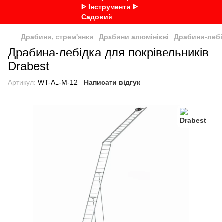
Драбини, стрем'янки
Драбини алюмінієві
Драбини-леб
Драбина-лебідка для покрівельників
Drabest
Артикул:
WT-AL-M-12
Написати відгук