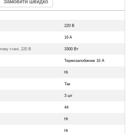
Замовити швидко
220 В
16 A
тому стані, 220 В
3300 Вт
Термозапобіжник 16 А
Ні
Так
3 шт
44
Ні
Ні