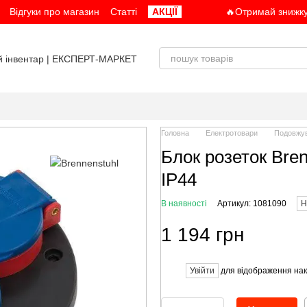
Відгуки про магазин
Статті
АКЦІЇ
🔥Отримай знижку
Головна
Електротовари
Подовжув
Блок розеток Bren
IP44
В наявності
Артикул: 1081090
Н
1 194 грн
Увійти
для відображення нак
%