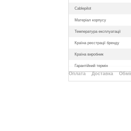
Cablepilot
Матерiал корпусу
Температура експлуатації
Країна реєстрації бренду
Країна виробник
Гарантійний термін
Оплата
Доставка
Обмі
Каталог
Клієнтам
Туризм та кемпінг
Вхід до кабінету
Дім та сад
Каталог
Ручний інструмент
Оплата і доставка