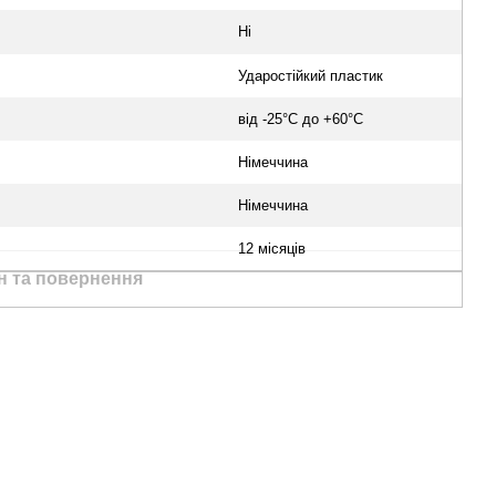
Ні
Ударостійкий пластик
від -25°С до +60°С
Німеччина
Німеччина
12 місяців
н та повернення
Ми в соцмережах
Контактна
інформація
(067) 189-66-67
(063) 329-52-32