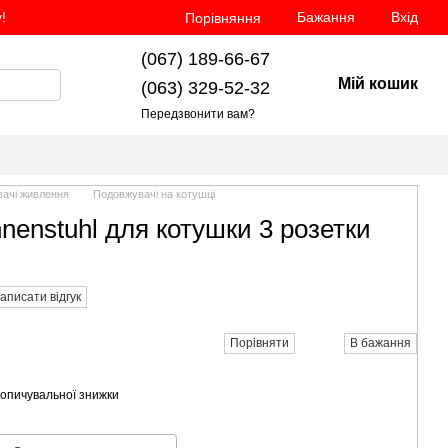
!
Бажання
Вхід
Порівняння
(067) 189-66-67
Мій кошик
(063) 329-52-32
Передзвонити вам?
ачі живлення
Подовжувачі на котушці
nenstuhl для котушки 3 розетки
аписати відгук
Порівняти
В бажання
опичувальної знижки